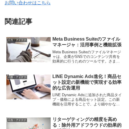
お問い合わせはこちら
関連記事
Meta Business Suiteのファイル
広告・アドテク
マネージャ：活用事例と機能拡張
Meta Business Suiteのファイルマネージ
ャは、企業がSNSでのコンテンツ共有を
効果的に行うためのツールです。さまざ
まなフォーマットのファイルを管理し、
ターゲットオーディエンスに合ったコン
テンツを効果的に配信できます。
LINE Dynamic Ads進化！商品セ
広告・アドテク
ット設定の新機能で実現する効率
的な広告運用
LINE Dynamic Adsに追加された商品タイ
プ・価格による商品セット設定。この新
機能を活用することで、より細やかなタ
ーゲティングと効率的な広告運用が可能
になります。実践的な活用方法をご紹介
します
リターゲティングの精度を高め
広告・アドテク
る：除外用アドフラウドの効果的