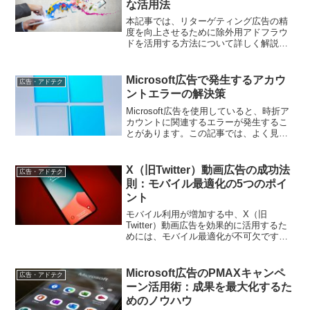
な活用法
本記事では、リターゲティング広告の精
度を向上させるために除外用アドフラウ
ドを活用する方法について詳しく解説し
ます。無駄な広告費を削減し、獲得効率
を向上するための具体的な手法を紹介し
ます。
Microsoft広告で発生するアカウ
広告・アドテク
ントエラーの解決策
Microsoft広告を使用していると、時折ア
カウントに関連するエラーが発生するこ
とがあります。この記事では、よく見ら
れるアカウントエラーの解決策について
詳しく説明します。
X（旧Twitter）動画広告の成功法
広告・アドテク
則：モバイル最適化の5つのポイ
ント
モバイル利用が増加する中、X（旧
Twitter）動画広告を効果的に活用するた
めには、モバイル最適化が不可欠です。
この記事では、モバイル最適化の重要性
と具体的な方法について解説します。
Microsoft広告のPMAXキャンペ
広告・アドテク
ーン活用術：成果を最大化するた
めのノウハウ