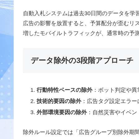
自動入札システムは過去30日間のデータを学
広告の影響を放置すると、予算配分が歪むリ
増したモバイルトラフィックが、通常時の予
データ除外の3段階アプローチ
行動特性ベースの除外
：ボット判定や異
技術的要因の除外
：広告タグ設定エラー
外部環境要因の除外
：自然災害やイベン
除外ルール設定では「広告グループ別除外期