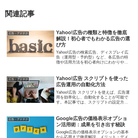
関連記事
Yahoo!広告の種類と特徴を徹底
広告・アドテク
解説！初心者でもわかる広告の選
び方
Yahoo!広告の検索広告、ディスプレイ広
告（運用型・予約型）など、各広告の特
徴や活用方法を初心者向けにわかりやす
く解説します。
Yahoo!広告 スクリプトを使った
広告・アドテク
広告運用の自動化方法
Yahoo!広告 スクリプトを使えば、広告運
用を効率化し、自動化することが可能で
す。本記事では、スクリプトの設定方法
や活用方法を詳しく解説します。
Google広告の価格表示オプショ
広告・アドテク
ン活用術：成果を引き出す秘訣
Google広告の価格表示オプションの基本
から応用まで徹底解説。メリット・デメ