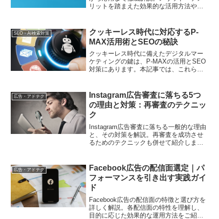
リットを踏まえた効果的な活用方法や注
意点を紹介し、広告効果向上のヒントを
提供します
クッキーレス時代に対応するP-
SEO・AI検索対策
MAX活用術とSEOの秘訣
クッキーレス時代に備えたデジタルマー
ケティングの鍵は、P-MAXの活用とSEO
対策にあります。本記事では、これらの
施策を効率的に実行するためのポイント
や成功事例を紹介し、Cookie廃止後のマ
ーケティングを強化する方法を解説しま
Instagram広告審査に落ちる5つ
広告・アドテク
す。
の理由と対策：再審査のテクニッ
ク
Instagram広告審査に落ちる一般的な理由
と、その対策を解説。再審査を成功させ
るためのテクニックも併せて紹介しま
す。
Facebook広告の配信面選定｜パ
広告・アドテク
フォーマンスを引き出す実践ガイ
ド
Facebook広告の配信面の特徴と選び方を
詳しく解説。各配信面の特性を理解し、
目的に応じた効果的な運用方法をご紹介