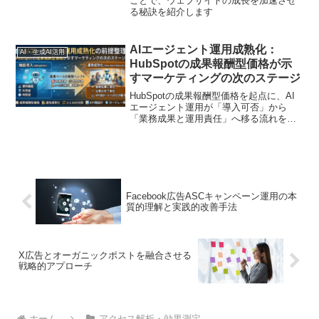
ことで、ウェブサイトの成長を加速させ
る秘訣を紹介します
AIエージェント運用成熟化：
AI・生成AI活用
HubSpotの成果報酬型価格が示
すマーケティングの次のステージ
HubSpotの成果報酬型価格を起点に、AI
エージェント運用が「導入可否」から
「業務成果と運用責任」へ移る流れを整
理。成果定義、KPI再設計、人とAIの役割
分担、例外処理、PoCの進め方まで、マ
ーケ・営業・CSの実務視点で分かりやす
く解説します
Facebook広告ASCキャンペーン運用の本
質的理解と実践的改善手法
X広告とオーガニックポストを融合させる
戦略的アプローチ
ホーム
アクセス解析・効果測定