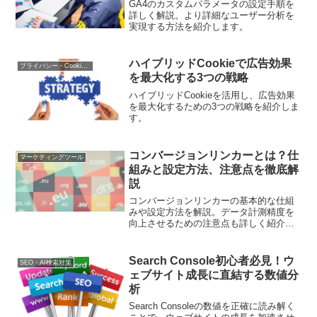
GA4のカスタムパラメータの設定手順を
詳しく解説。より詳細なユーザー分析を
実現する方法を紹介します。
ハイブリッドCookieで広告効果
プライバシー・Cookie規制
を最大化する3つの戦略
ハイブリッドCookieを活用し、広告効果
を最大化するための3つの戦略を紹介しま
す。
コンバージョンリンカーとは？仕
マーケティングツール
組みと設定方法、注意点を徹底解
説
コンバージョンリンカーの基本的な仕組
みや設定方法を解説。データ計測精度を
向上させるための注意点も詳しく紹介し
ます
Search Console初心者必見！ウ
SEO・AI検索対策
ェブサイト成長に直結する数値分
析
Search Consoleの数値を正確に読み解く