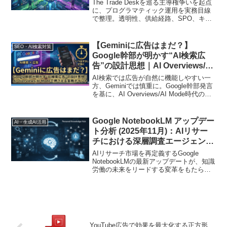
The Trade Deskを巡る主導権争いを起点
に、プログラマティック運用を実務目線
で整理。透明性、供給経路、SPO、キュ
レーション、CTVを「誰が広告予算の司
令塔になるのか」という構造で読み解
き、広告主が見直すべき比較軸と判断ポ
【Geminiに広告はまだ？】
SEO・AI検索対策
イントを解説します
Google幹部が明かす“AI検索広
告”の設計思想｜AI Overviews/AI
Modeで押さえる実務ポイント
AI検索では広告が自然に機能しやすい一
方、Geminiでは慎重に。Google幹部発言
を基に、AI Overviews/AI Mode時代の運
用設計と実務ポイントを整理
Google NotebookLM アップデー
AI・生成AI活用
ト分析 (2025年11月)：AIリサー
チにおける深層調査エージェント
とパーソナル知識ハブへの進化
AIリサーチ市場を再定義するGoogle
NotebookLMの最新アップデートが、知識
労働の未来をリードする変革をもたらし
ます
YouTube広告で効果を最大化する正方形