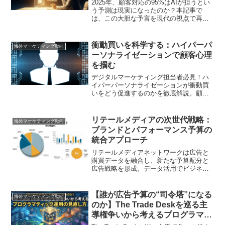
2025年、顧客対応の95%はAIが担うとい
う予測は現実になったのか？本記事で
は、この大胆な予言を現代の視点で再検
証。AIと人間の新たな協働モデル、導入
のROI、失敗から学ぶ教訓、そして未来
の顧客体験（CX）の姿を徹底分析します
衝動買いを科学する：ハイパーパ
海外マーケティング動向
ーソナライゼーションで顧客心理
を掴む
デジタルマーケティング担当者必見！ハ
イパーパーソナライゼーションが衝動買
いをどう促進するのかを徹底解説。顧客
データを活用し、AIでパーソナライズさ
れた体験を提供する方法、具体的な戦
略、未来のトレンドまで、事例を交えな
リテールメディアの次世代戦略：
海外マーケティング動向
がら分かりやすくご紹介します。顧客満
ブランドとパフォーマンス予算の
足度と売上向上の鍵を握る、最新マーケ
統合アプローチ
ティング手法を学びましょう
リテールメディアネットワークは広告と
購買データを融合し、新たな予算配分と
広告戦略を形成。データ活用でビジネス
を革新
【誰が広告予算の“司令塔”になる
海外マーケティング動向
のか】The Trade Deskを巡る主
導権争いから考えるプログラマテ
ィック運用の見直し方