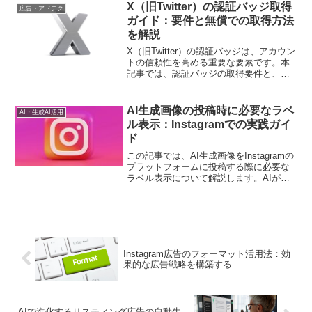
強い武器として活用しましょう。
X（旧Twitter）の認証バッジ取得
広告・アドテク
ガイド：要件と無償での取得方法
を解説
X（旧Twitter）の認証バッジは、アカウン
トの信頼性を高める重要な要素です。本
記事では、認証バッジの取得要件と、無
償で認証バッジを取得するための具体的
な方法について解説します。
AI生成画像の投稿時に必要なラベ
AI・生成AI活用
ル表示：Instagramでの実践ガイ
ド
この記事では、AI生成画像をInstagramの
プラットフォームに投稿する際に必要な
ラベル表示について解説します。AIが生
成した画像の特性や起源を明示すること
が重要な理由や、適切なラベリングの方
法について詳しく説明します。デジタル
マーケティング担当者がAI生成画像を活
用する際の法的規制を理解するのに役立
ちます。
Instagram広告のフォーマット活用法：効
果的な広告戦略を構築する
AIで進化するリスティング広告の自動生