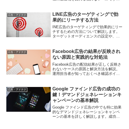
本記事では、モニタリングの設定方法や
活用シーン、ターゲティングとの使い分
けについて詳しく解説します。モニタリ
LINE広告のターゲティングで効
広告・アドテク
ングを効果的に活用して、広告パフォー
果的にリーチする方法
マンスを最大化しましょう。
INE広告のターゲティングで効果的にリー
チするための方法について解説します。
ターゲットオーディエンスの設定や、タ
ーゲティングの最適化方法を具体的に紹
介します。
Facebook広告の結果が反映され
広告・アドテク
ない原因と実践的な対処法
Facebook広告の配信結果が正しく反映さ
れないケースの原因と解決方法を解説。
運用担当者が知っておくべき確認ポイン
トと実践的な対処法をご紹介します
Google ファインド広告の成功の
広告・アドテク
鍵！デマンドジェネレーションキ
ャンペーンの基本解説
Google ファインド広告の中でも特に効果
的なデマンドジェネレーションキャンペ
ーンの基本を詳しく解説します。成功に
導くポイントや戦略的アプローチを押さ
え、リードジェネレーションにおける力