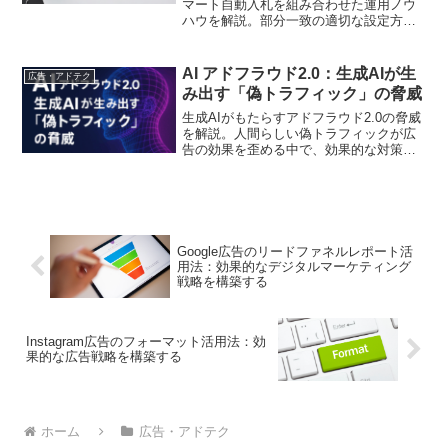
マート自動入札を組み合わせた運用ノウ
ハウを解説。部分一致の適切な設定方法
でクリック単価改善とコンバージョン率
向上を実現するポイントを紹介します
AI アドフラウド2.0：生成AIが生
広告・アドテク
み出す「偽トラフィック」の脅威
生成AIがもたらすアドフラウド2.0の脅威
を解説。人間らしい偽トラフィックが広
告の効果を歪める中で、効果的な対策を
探ります
Google広告のリードファネルレポート活
用法：効果的なデジタルマーケティング
戦略を構築する
Instagram広告のフォーマット活用法：効
果的な広告戦略を構築する
ホーム
広告・アドテク