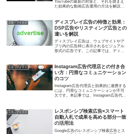
YouTubeの最新の対策と、それを踏まえ
た効果的な動画広告運用の方法を解説。
デジタルマーケティング担当者必見の実
践的ガイドです
ディスプレイ広告の特徴と効果：
広告・アドテク
DSP広告やリスティング広告との
違いを解説
ディスプレイ広告は、ウェブサイトやア
プリ内の広告枠に表示されるビジュアル
形式の広告です。この記事では、ディス
プレイ広告の特徴や、DSP広告やリステ
ィング広告との違いについて詳しく解説
します。また、ディスプレイ広告の効果
Instagram広告代理店との付き合
広告・アドテク
を高めるためのポイントも紹介します。
い方：円滑なコミュニケーション
ディスプレイ広告を効果的に活用するた
のコツ
めのヒントを得ることができます。
Instagram広告代理店と効果的に連携する
には、円滑なコミュニケーションが不可
欠です。本記事では、Instagram広告代理
店との付き合い方について解説します。
目標設定の共有、定期的な報告会の実
施、課題解決に向けた協議など、コミュ
レスポンシブ検索広告×スマート
広告・アドテク
ニケーションを円滑に進めるためのコツ
自動入札で成果を高める部分一致
を紹介します。代理店とのパートナーシ
の活用法
ップを強化し、広告運用の成果を高める
ヒントを探ります。
Google広告のレスポンシブ検索広告とス