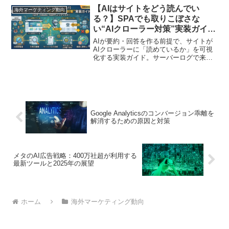
【AIはサイトをどう読んでい
海外マーケティング動向
る？】SPAでも取りこぼさな
い“AIクローラー対策”実装ガイド
（ログ・robots・SSRチェック
AIが要約・回答を作る前提で、サイトが
リスト）
AIクローラーに「読めているか」を可視
化する実装ガイド。サーバーログで来訪/
取得失敗を確認し、robots・WAF/CDN・
SSR/プリレンダ・SPA/JS依存や遅延読
み込みの落とし穴を3分類で修正。再監査
まで回るチェックリスト付き
Google Analyticsのコンバージョン乖離を
解消するための原因と対策
メタのAI広告戦略：400万社超が利用する
最新ツールと2025年の展望
ホーム
海外マーケティング動向