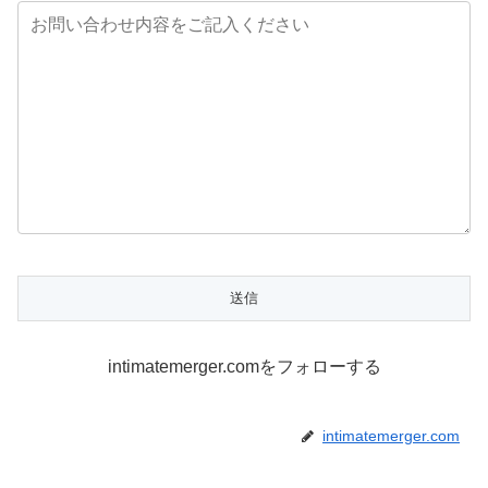
intimatemerger.comをフォローする
intimatemerger.com