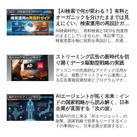
網羅し、実務に役立つ情報を提供します
【AI検索で何が変わる？】有料と
SEO・AI検索対策
オーガニックを分けたままでは見
えにくい、検索運用の再設計ガイ
ド
AI検索時代に、有料検索とSEOを別運用
のままにしていませんか。本記事では、
検索意図を軸に役割を再設計し、共通
KPI、共同ブリーフ、共有レポートで学習
をつなぐ実務の進め方を解説。AI
OverviewsやAI Mode時代に向けた検索運
ストリーミング広告の新時代を切
海外マーケティング動向
用の再設計ポイントを整理します
り開くデータ駆動型戦略の実践
ディズニーの先進的なアドテック活用か
ら学ぶ、複数プラットフォーム連携によ
る広告重複回避技術とプログラムマティ
ック取引の最新動向。測定精度向上のた
めの技術的アプローチを事例で解説
AIエージェントが拓く未来：イン
海外マーケティング動向
ドの国家戦略から読み解く、日本
企業が直面する「次の波」
生成AIの次に来る「AIエージェント」の
衝撃。国家戦略で世界をリードするイン
ドの事例から、日本企業が直面するビジ
ネス変革の波と、競争優位を築くための
未来戦略を徹底解説します