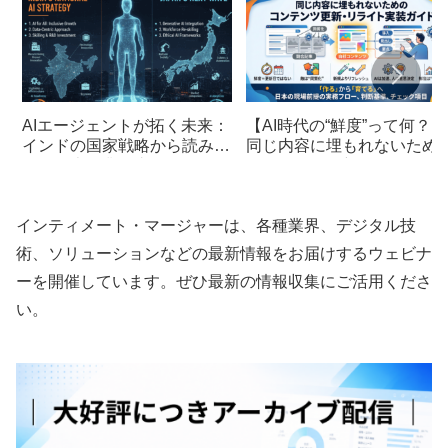
AIエージェントが拓く未来：
【AI時代の“鮮度”って何？】
インドの国家戦略から読み解
同じ内容に埋もれないため
く、日本企業が直面する「次
コンテンツ更新・リライト
の波」
装ガイド
インティメート・マージャーは、各種業界、デジタル技
術、ソリューションなどの最新情報をお届けするウェビナ
ーを開催しています。ぜひ最新の情報収集にご活用くださ
い。