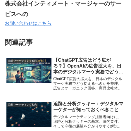
株式会社インティメート・マージャーのサー
ビスへの
お問い合わせはこちら
関連記事
【ChatGPT広告はどう広が
海外マーケティング動向
る？】OpenAIの広告拡大を、日
本のデジタルマーケ実務でどう見
るか
ChatGPT広告の拡大を、日本のデジタル
マーケ実務でどう捉えるべきかを整理。
広告とオーガニック回答、商品比較体験
の違いを切り分けながら、会話型UIに合
う訴求設計、適合商材の見極め方、社内
説明、PoCの進め方まで実務視点で解説
追跡と分析クッキー：デジタルマ
海外マーケティング動向
します
ーケターが知っておくべきこと
デジタルマーケティング担当者向けに、
追跡と分析クッキーの基本、法的要件、
そして今後の展望を分かりやすく解説。
同意の取得方法やポリシーの開示方法も