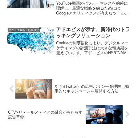
る方法
YouTube動画のパフォーマンスを的確に
理解し、最適な戦略を練るためには
Googleアナリティクスが有力なツールで
す。本記事では、埋め込み動画の効果を
具体的に測定する方法を解説し、デジタ
ルマーケティングにおけるYouTube戦略
アドエビスが示す、新時代のトラ
アクセス解析・効果測定
を強化します。
ッキングソリューション
Cookieの制限強化により、デジタルマー
ケティングの計測手法は大きな転換期を
迎えています。アドエビスのNS/CNAME
レコードを利用したリダイレクト計測
は、この課題に対する最先端のアプロー
チです。プライバシーを守りながら、正
確な効果測定を可能にする、次世代のマ
ーケティングソリューションの全貌を徹
底解説します
X（旧Twitter）の広告ポリシーを理解し効
果的なキャンペーンを展開する方法
CTV×リテールメディアの融合がもたらす
広告革命