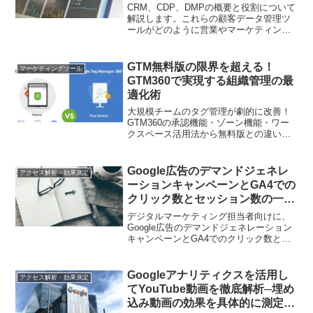
CRM、CDP、DMPの概要と役割について
解説します。これらの顧客データ管理ツ
ールがどのように営業やマーケティング
を支援するかを学びましょう。
GTM無料版の限界を超える！
マーケティングツール
GTM360で実現する組織管理の最
適化術
大規模チームのタグ管理が劇的に改善！
GTM360の承認機能・ゾーン機能・ワー
クスペース活用法から無料版との違いま
で、現場の課題を解決する実践ガイド
Google広告のデマンドジェネレ
アクセス解析・効果測定
ーションキャンペーンとGA4での
クリック数とセッション数の一致
しない問題の解決方法
デジタルマーケティング担当者向けに、
Google広告のデマンドジェネレーション
キャンペーンとGA4でのクリック数とセ
ッション数の一致しない問題について、
原因と解決策を詳しく解説しています。
Googleアナリティクスを活用し
アクセス解析・効果測定
てYouTube動画を徹底解析─埋め
込み動画の効果を具体的に測定す