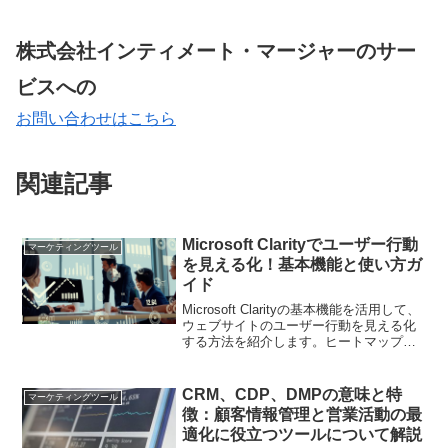
株式会社インティメート・マージャーのサー
ビスへの
お問い合わせはこちら
関連記事
Microsoft Clarityでユーザー行動
マーケティングツール
を見える化！基本機能と使い方ガ
イド
Microsoft Clarityの基本機能を活用して、
ウェブサイトのユーザー行動を見える化
する方法を紹介します。ヒートマップや
セッションレコーディングを活用した具
体的な分析手法を解説し、サイト改善に
役立てましょう。
CRM、CDP、DMPの意味と特
マーケティングツール
徴：顧客情報管理と営業活動の最
適化に役立つツールについて解説