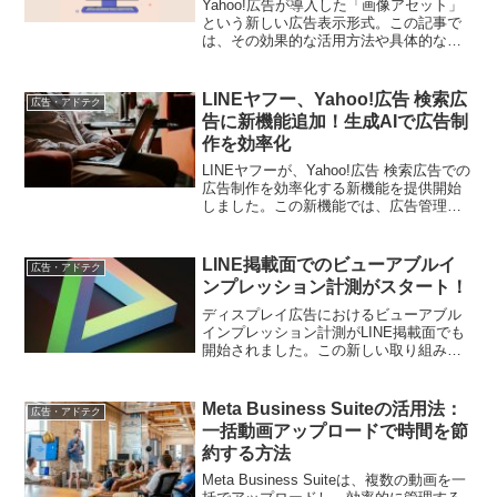
Yahoo!広告が導入した「画像アセット」
という新しい広告表示形式。この記事で
は、その効果的な活用方法や具体的な設
定方法を解説します。
LINEヤフー、Yahoo!広告 検索広
広告・アドテク
告に新機能追加！生成AIで広告制
作を効率化
LINEヤフーが、Yahoo!広告 検索広告での
広告制作を効率化する新機能を提供開始
しました。この新機能では、広告管理ツ
ール上で生成AIがタイトルや説明文を提
案することが可能です。
LINE掲載面でのビューアブルイ
広告・アドテク
ンプレッション計測がスタート！
ディスプレイ広告におけるビューアブル
インプレッション計測がLINE掲載面でも
開始されました。この新しい取り組みに
より、広告効果の測定と最適化がさらに
向上する見込みです。
Meta Business Suiteの活用法：
広告・アドテク
一括動画アップロードで時間を節
約する方法
Meta Business Suiteは、複数の動画を一