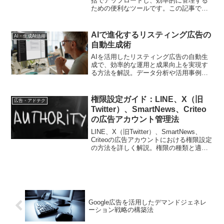
括でアップロードし、効率的に管理する
ための便利なツールです。この記事で
は、Meta Business Suiteを使って複数の
動画を一括アップロードする手順や方法
を詳しく解説します。
AIで進化するリスティング広告の
AI・生成AI活用
自動生成術
AIを活用したリスティング広告の自動生
成で、効率的な運用と成果向上を実現す
る方法を解説。データ分析や活用事例も
紹介します
権限設定ガイド：LINE、X（旧
広告・アドテク
Twitter）、SmartNews、Criteo
の広告アカウント管理法
LINE、X（旧Twitter）、SmartNews、
Criteoの広告アカウントにおける権限設定
の方法を詳しく解説。権限の種類と適切
な設定手順をステップバイステップで紹
介します。
Google広告を活用したデマンドジェネレ
ーション戦略の構築法