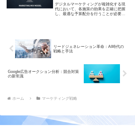
デジタルマーケティングが複雑化する現
代において、各施策の効果を正確に把握
し、最適な予算配分を行うことが必要で
す。そこで注目されているのが、
MMM（マーケティングミックスモデリン
グ）という分析手法です。この記事で
は、MMMの基本概念から活用事例、そし
て注意点までをわかりやすく解説します
リードジェネレーション革命：AI時代の
戦略と手法
Google広告オークション分析：競合対策
の新常識
ホーム
マーケティング戦略