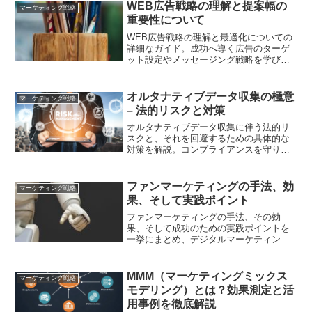
WEB広告戦略の理解と提案幅の
マーケティング戦略
重要性について
WEB広告戦略の理解と最適化についての
詳細なガイド。成功へ導く広告のターゲ
ット設定やメッセージング戦略を学びま
しょう。
オルタナティブデータ収集の極意
マーケティング戦略
– 法的リスクと対策
オルタナティブデータ収集に伴う法的リ
スクと、それを回避するための具体的な
対策を解説。コンプライアンスを守りな
がら、データの価値を最大化する方法を
紹介します。
ファンマーケティングの手法、効
マーケティング戦略
果、そして実践ポイント
ファンマーケティングの手法、その効
果、そして成功のための実践ポイントを
一挙にまとめ、デジタルマーケティング
担当者に参考となる情報を提供します。
MMM（マーケティングミックス
マーケティング戦略
モデリング）とは？効果測定と活
用事例を徹底解説