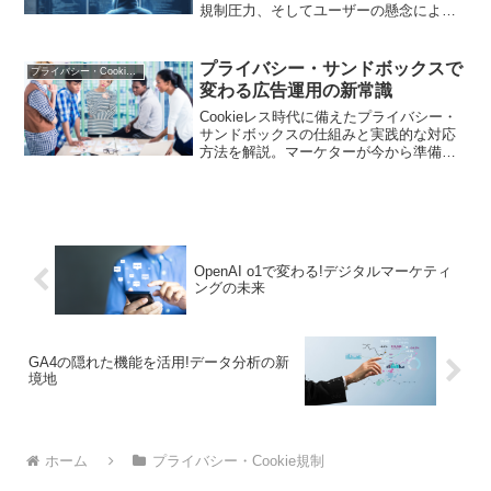
規制圧力、そしてユーザーの懸念によ
り、挫折に直面しました。この変化の背
後にある重要な要因を探ります
プライバシー・サンドボックスで
プライバシー・Cookie規制
変わる広告運用の新常識
Cookieレス時代に備えたプライバシー・
サンドボックスの仕組みと実践的な対応
方法を解説。マーケターが今から準備す
べき戦略と具体的なアプローチをご紹介
します
OpenAI o1で変わる!デジタルマーケティ
ングの未来
GA4の隠れた機能を活用!データ分析の新
境地
ホーム
プライバシー・Cookie規制