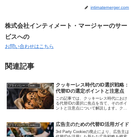
intimatemerger.com
株式会社インティメート・マージャーのサー
ビスへの
お問い合わせはこちら
関連記事
クッキーレス時代のID選択戦略：
プライバシー・Cookie規制
代替IDの選定ポイントと注意点
この記事では、クッキーレス時代におけ
る代替IDの選択に焦点を当て、そのポイ
ントと注意点について解説します。クッ
キーの使用制限が厳しくなる中、適切な
代替IDを選定することがマーケティング
戦略の成功に不可欠です。記事を通じ
広告主のための代替ID活用ガイド
プライバシー・Cookie規制
て、デジタルマーケティング担当者が適
3rd Party Cookieの廃止により、広告主は
切な代替IDを選択するための戦略を見つ
代替IDを活用した新たな広告戦略を模索