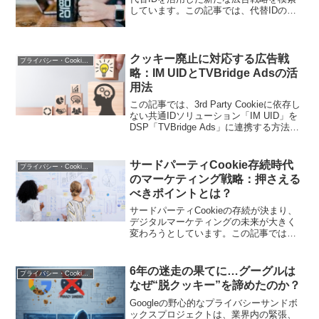
ける手助けをします。
しています。この記事では、代替IDの活
用方法や注意点、成功事例を紹介し、効
果的な広告データ戦略の構築を支援しま
す。
クッキー廃止に対応する広告戦
プライバシー・Cookie規制
略：IM UIDとTVBridge Adsの活
用法
この記事では、3rd Party Cookieに依存し
ない共通IDソリューション「IM UID」を
DSP「TVBridge Ads」に連携する方法を
詳しく解説します。クッキー廃止に対応
するための新しい広告戦略を学び、マー
ケティング施策の効果を最大化する手法
サードパーティCookie存続時代
プライバシー・Cookie規制
を提供します。
のマーケティング戦略：押さえる
べきポイントとは？
サードパーティCookieの存続が決まり、
デジタルマーケティングの未来が大きく
変わろうとしています。この記事では、
サードパーティCookie時代のマーケティ
ング戦略を成功に導くための重要ポイン
トを解説。データ活用からプライバシー
6年の迷走の果てに…グーグルは
プライバシー・Cookie規制
対策まで、押さえておくべき情報が盛り
なぜ“脱クッキー”を諦めたのか？
だくさん。
Googleの野心的なプライバシーサンドボ
ックスプロジェクトは、業界内の緊張、