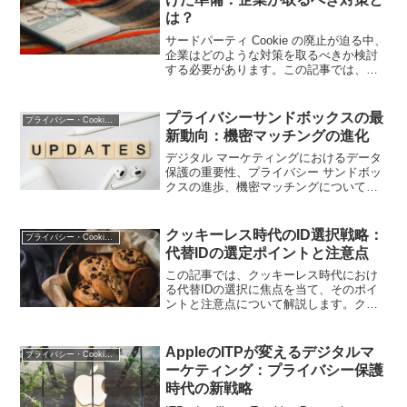
は？
サードパーティ Cookie の廃止が迫る中、
企業はどのような対策を取るべきか検討
する必要があります。この記事では、廃
止に向けた準備と対策について詳しく解
説します。
プライバシーサンドボックスの最
プライバシー・Cookie規制
新動向：機密マッチングの進化
デジタル マーケティングにおけるデータ
保護の重要性、プライバシー サンドボッ
クスの進歩、機密マッチングについて学
びます。
クッキーレス時代のID選択戦略：
プライバシー・Cookie規制
代替IDの選定ポイントと注意点
この記事では、クッキーレス時代におけ
る代替IDの選択に焦点を当て、そのポイ
ントと注意点について解説します。クッ
キーの使用制限が厳しくなる中、適切な
代替IDを選定することがマーケティング
戦略の成功に不可欠です。記事を通じ
AppleのITPが変えるデジタルマ
プライバシー・Cookie規制
て、デジタルマーケティング担当者が適
ーケティング：プライバシー保護
切な代替IDを選択するための戦略を見つ
時代の新戦略
ける手助けをします。