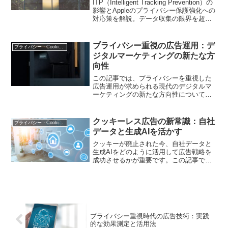
ITP（Intelligent Tracking Prevention）の
影響とAppleのプライバシー保護強化への
対応策を解説。データ収集の限界を超え
る最新手法を紹介します
プライバシー重視の広告運用：デ
プライバシー・Cookie規制
ジタルマーケティングの新たな方
向性
この記事では、プライバシーを重視した
広告運用が求められる現代のデジタルマ
ーケティングの新たな方向性について解
説します。ユーザーのプライバシーを尊
重しつつ、効果的な広告戦略を展開する
ためのポイントを紹介します。
クッキーレス広告の新常識：自社
プライバシー・Cookie規制
データと生成AIを活かす
クッキーが廃止された今、自社データと
生成AIをどのように活用して広告戦略を
成功させるかが重要です。この記事で
は、クッキーレス環境で効果的な広告を
実現するための新常識と実践的な手法を
解説します。
プライバシー重視時代の広告技術：実践
的な効果測定と活用法