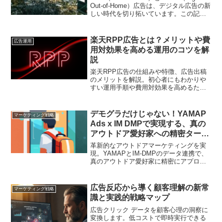
Out-of-Home）広告は、デジタル広告の新
しい時代を切り拓いています。この記事
では、その魅力や事例、異なる種類につ
いて解説します。
楽天RPP広告とは？メリットや費
広告運用
用対効果を高める運用のコツを解
説
楽天RPP広告の仕組みや特徴、広告出稿
のメリットを解説。初心者にもわかりや
すい運用手順や費用対効果を高めるため
のポイントを詳しく紹介します
デモグラだけじゃない！YAMAP
マーケティング戦略
Ads x IM DMPで実現する、真の
アウトドア愛好家への精密ターゲ
ティング
革新的なアウトドアマーケティングを実
現。YAMAPとIM-DMPのデータ連携で、
真のアウトドア愛好家に精密にアプロー
チ
広告反応から導く顧客理解の新常
マーケティング戦略
識と実践的戦略マップ
広告クリック データを顧客心理の洞察に
変換します。低コストで即時実行できる