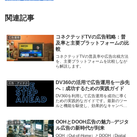
関連記事
コネクテッドTVの広告戦略：普
広告運用
及率と主要プラットフォームの比
較
コネクテッドTVの普及率や広告出稿方法
を、主要プラットフォームを比較しなが
ら解説します。
DV360の活用で広告運用を一歩先
広告・アドテク
へ：成功するための実践ガイド
DV360を利用して広告運用を成功に導く
ための実践的なガイドです。最新のツー
ルと機能を駆使し、効果的なキャンペー
ンを構築するための具体的な方法を解説
します。
OOHとDOOH広告の魅力─デジタ
広告運用
ル広告の新時代が到来
OOH（Out-of-Home）とDOOH（Digital