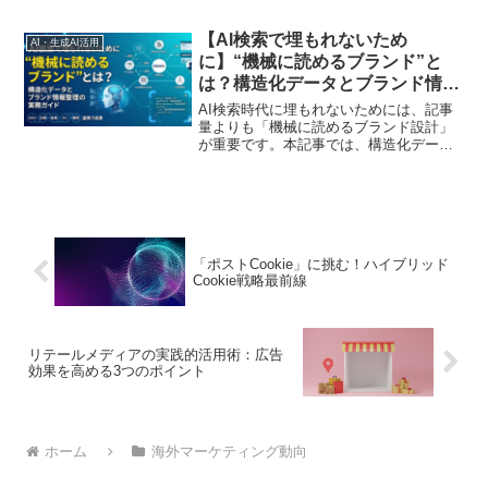
徹底解説。ソーシャルメディア中心の未
来を読み解きます
【AI検索で埋もれないため
AI・生成AI活用
に】“機械に読めるブランド”と
は？構造化データとブランド情報
整理の実務ガイド
AI検索時代に埋もれないためには、記事
量よりも「機械に読めるブランド設計」
が重要です。本記事では、構造化データ
や@id、sameAsの役割を整理しながら、
会社名・商品名・拠点・公式プロフィー
ルの情報をどう一貫して整えるべきか
を、実務視点でわかりやすく解説します
「ポストCookie」に挑む！ハイブリッド
Cookie戦略最前線
リテールメディアの実践的活用術：広告
効果を高める3つのポイント
ホーム
海外マーケティング動向