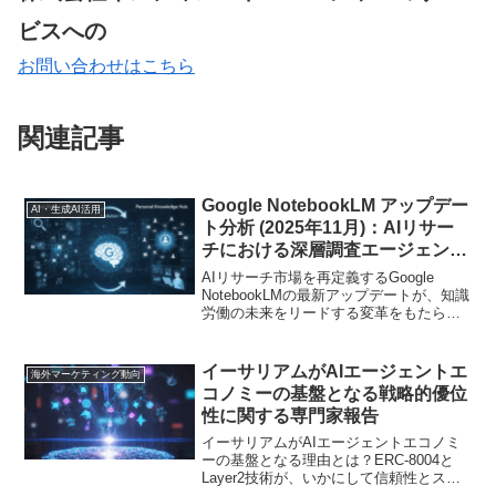
ビスへの
お問い合わせはこちら
関連記事
Google NotebookLM アップデー
AI・生成AI活用
ト分析 (2025年11月)：AIリサー
チにおける深層調査エージェント
とパーソナル知識ハブへの進化
AIリサーチ市場を再定義するGoogle
NotebookLMの最新アップデートが、知識
労働の未来をリードする変革をもたらし
ます
イーサリアムがAIエージェントエ
海外マーケティング動向
コノミーの基盤となる戦略的優位
性に関する専門家報告
イーサリアムがAIエージェントエコノミ
ーの基盤となる理由とは？ERC-8004と
Layer2技術が、いかにして信頼性とスケ
ーラビリティを確立し、AIが自律的に取