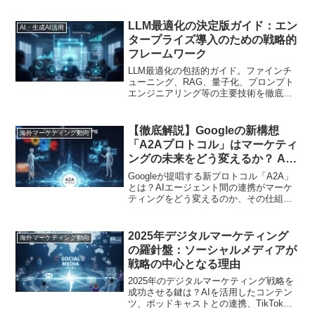
引する未来を実現するのか、具体的な事
例と共に解説します
LLM最適化の決定版ガイド：エン
AI・生成AI活用
タープライズ導入のための戦略的
フレームワーク
LLM最適化の包括的ガイド。ファインチ
ューニング、RAG、量子化、プロンプト
エンジニアリング等の主要技術を徹底比
較。コスト、速度、精度のトレードオフ
を分析し、ビジネス目標に最適な戦略を
選択するためのフレームワークを提示し
【徹底解説】Googleの新構想
海外マーケティング動向
ます
「A2Aプロトコル」はマーケティ
ングの未来をどう変えるか？ AI
エージェントの自律連携がもたら
Googleが提唱する新プロトコル「A2A」
す革命
とは？AIエージェント間の連携がマーケ
ティングをどう変えるのか、その仕組み
と未来、そしてマーケターが今備えるべ
きことを分かりやすく解説します
2025年デジタルマーケティング
海外マーケティング動向
の羅針盤：ソーシャルメディアが
戦略の中心となる理由
2025年のデジタルマーケティング戦略を
成功させる鍵は？AIを活用したコンテン
ツ、ポッドキャストとの連携、TikTokと
Metaの戦略的使い分けをデータに基づき