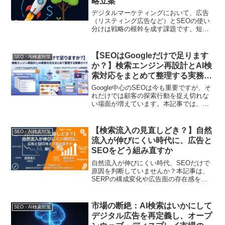
略立案
デジタルマーケティングにおいて、広告
（リスティング広告など）とSEOの使い
分けは戦略の根幹を成す課題です。短期
間で成果を出す「即効性」と、長期的な
資産として機能する「持続性」のバラン
スをどう取るか――この視点から、両施
【SEOはGoogleだけで足ります
SEO・AI検索対策
策の最適な組み合わせと運用のポイント
か？】検索エンジン再設計とAI検
を解説します
索対応をまとめて整理する実務ガ
イド
Google中心のSEOは今も重要ですが、そ
れだけでは顧客の探索行動を捉え切れな
い場面が増えています。本記事では、
Bing、AI検索、YouTubeなども含む検索
面の役割差を整理し、どの面にどの順番
で投資すべきかを、日本のデジタルマー
【検索流入の見直しどき？】自然
SEO・AI検索対策
ケ実務向けにわかりやすく解説します
流入が伸びにくい時代に、広告と
SEOをどう組み直すか
自然流入が伸びにくい時代、SEOだけで
原因を判断していませんか？本記事は、
SERPの構成変化や広告面の存在感を前
提に、SEO・広告・LP・体制・KPIを
「検索テーマ単位」で組み直す実務ガイ
ドです。観測ポイント、会議設計、テス
市場の断絶：AI検索はいかにして
SEO・AI検索対策
ト設計、社内説明の型まで、代理店/イン
デジタル広告を再定義し、オープ
ハウス双方で使える形で解説します