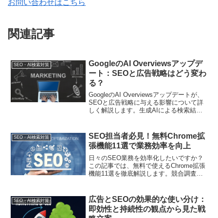
お問い合わせはこちら
関連記事
GoogleのAI Overviewsアップデ
SEO・AI検索対策
ート：SEOと広告戦略はどう変わ
る？
GoogleのAI Overviewsアップデートが、
SEOと広告戦略に与える影響について詳
しく解説します。生成AIによる検索結果
の変化に対応するために、デジタルマー
ケターがとるべき戦略について提案しま
す。
SEO担当者必見！無料Chrome拡
SEO・AI検索対策
張機能11選で業務効率を向上
日々のSEO業務を効率化したいですか？
この記事では、無料で使えるChrome拡張
機能11選を徹底解説します。競合調査か
らサイト監査、キーワード調査まで、
SEO戦略を強力にサポートするツールが
満載。時間を有効活用し、成果を最大化
広告とSEOの効果的な使い分け：
SEO・AI検索対策
するための必須アイテムを見つけましょ
即効性と持続性の観点から見た戦
う。