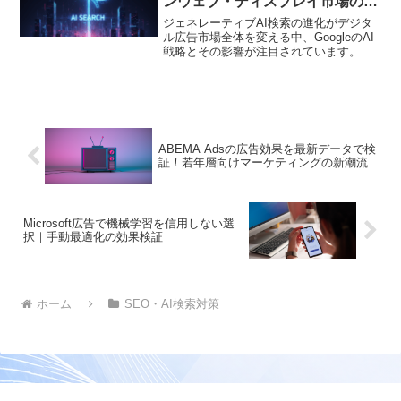
ンウェブ・ディスプレイ市場の
30%縮小を強いるか
ジェネレーティブAI検索の進化がデジタ
ル広告市場全体を変える中、GoogleのAI
戦略とその影響が注目されています。ブ
ランドは2026年までにオープンウェブ広
告投資を30%削減すると予測され、パブ
リッシャーは新たな戦略が求められてい
ます
ABEMA Adsの広告効果を最新データで検
証！若年層向けマーケティングの新潮流
Microsoft広告で機械学習を信用しない選
択｜手動最適化の効果検証
ホーム
SEO・AI検索対策