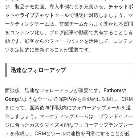
ジ、製品デモ動画、導入事例などを充実させ、
チャットボ
ット
や
ライブチャット
ツールで迅速に対応しましょう
。マ
ーケティングチームは、営業チームからよく聞かれる質問
をコンテンツ化し、ブログ記事や動画で共有することも有
効です
。顧客からのフィードバックを活用して、コンテン
ツを定期的に更新することが重要です
。
迅速なフォローアップ
面談後、迅速なフォローアップが重要です
。
Fathom
や
Gong
のようなツールで面談内容を自動的に記録し、CRM
を使って、面談後2時間以内にフォローアップメールを送
信しましょう
。マーケティングチームは、ブランドイメー
ジに合ったカスタマイズ可能なフォローアップテンプレー
トを作成し、CRMとツールの連携を円滑にすることが必