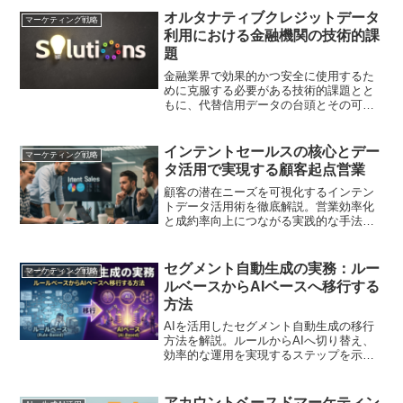
オルタナティブクレジットデータ
マーケティング戦略
利用における金融機関の技術的課
題
金融業界で効果的かつ安全に使用するた
めに克服する必要がある技術的課題とと
もに、代替信用データの台頭とその可能
性を探ります。
インテントセールスの核心とデー
マーケティング戦略
タ活用で実現する顧客起点営業
顧客の潜在ニーズを可視化するインテン
トデータ活用術を徹底解説。営業効率化
と成約率向上につながる実践的な手法
を、具体的事例を交えて分かりやすく紹
介します
セグメント自動生成の実務：ルー
マーケティング戦略
ルベースからAIベースへ移行する
方法
AIを活用したセグメント自動生成の移行
方法を解説。ルールからAIへ切り替え、
効率的な運用を実現するステップを示し
ます
アカウントベースドマーケティン