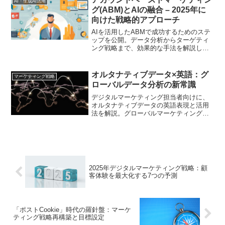
AI・生成AI活用
グ(ABM)とAIの融合 – 2025年に
向けた戦略的アプローチ
AIを活用したABMで成功するためのステ
ップを公開。データ分析からターゲティ
ング戦略まで、効果的な手法を解説しま
す。
オルタナティブデータ×英語：グ
マーケティング戦略
ローバルデータ分析の新常識
デジタルマーケティング担当者向けに、
オルタナティブデータの英語表現と活用
法を解説。グローバルマーケティングに
活かせる実践的な知識をお届けします
2025年デジタルマーケティング戦略：顧
客体験を最大化する7つの予測
「ポストCookie」時代の羅針盤：マーケ
ティング戦略再構築と目標設定