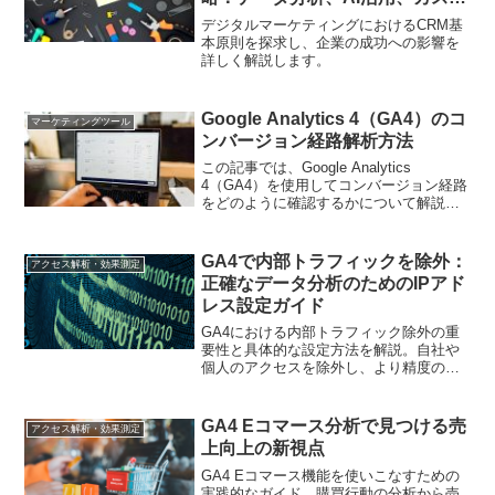
マイズされた顧客接触戦略の重要
デジタルマーケティングにおけるCRM基
性
本原則を探求し、企業の成功への影響を
詳しく解説します。
Google Analytics 4（GA4）のコ
マーケティングツール
ンバージョン経路解析方法
この記事では、Google Analytics
4（GA4）を使用してコンバージョン経路
をどのように確認するかについて解説し
ます。GA4の新機能や使い方を知りたい
マーケティング担当者に最適です。
GA4で内部トラフィックを除外：
アクセス解析・効果測定
正確なデータ分析のためのIPアド
レス設定ガイド
GA4における内部トラフィック除外の重
要性と具体的な設定方法を解説。自社や
個人のアクセスを除外し、より精度の高
いデータ分析を実現する方法を詳しく紹
介します。
GA4 Eコマース分析で見つける売
アクセス解析・効果測定
上向上の新視点
GA4 Eコマース機能を使いこなすための
実践的なガイド。購買行動の分析から売