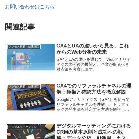
お問い合わせはこちら
関連記事
GA4とUAの違いから見る、これ
アクセス解析・効果測定
からのWeb分析の未来
GA4とUAの違いを通じて、Webアナリテ
ィクスの今後の展望と、企業が取るべき
対応策を考察します。
GA4でのリファラルチャネルの理
アクセス解析・効果測定
解：種類と確認方法を徹底解説
Googleアナリティクス（GA4）を使って
リファラルチャネルを理解し、トラフィ
ックの発生源を特定する方法を解説しま
す。具体的なチャネルの種類や確認方法
について詳しく説明し、効果的なデータ
分析をサポートします。
デジタルマーケティングにおける
デジタルマーケティング基礎
CRMの基本原則と成功への戦
略：データ分析、AI活用、カスタ