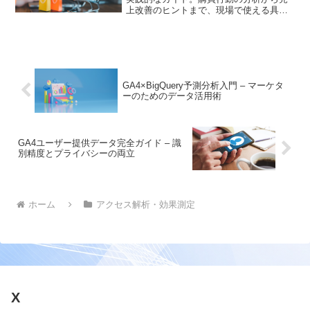
上改善のヒントまで、現場で使える具体
的な手法をご紹介します
GA4×BigQuery予測分析入門 – マーケタ
ーのためのデータ活用術
GA4ユーザー提供データ完全ガイド – 識
別精度とプライバシーの両立
ホーム
アクセス解析・効果測定
X