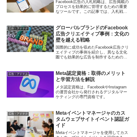
Facebook広告の入札戦略は、広告掲載の
プロセスを効果的に管理するための重要
なツールです。この記事では、入札戦略
を活用した広告掲載のプロセスについて
徹底解説します。
グローバルブランドのFacebook
広告・アドテク
広告クリエイティブ事例：文化の
壁を越える戦略
国際的に成功を収めたFacebook広告クリ
エイティブの事例を紹介し、異なる文化
圏でも効果的な広告を制作するためのポ
イントを解説します。
Meta認定資格：取得のメリット
広告・アドテク
と学習方法を解説
メタ認定資格は、FacebookやInstagram
の運営会社から発行されるデジタルマー
ケティングの専門資格です。
Metaイベントマネージャのカス
広告・アドテク
タムウェブサイトイベント認証ガ
イド
Metaイベントマネージャを使用してカス