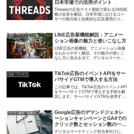
日本市場での活用ポイント
Threadsの広告テスト開始で変わるSNS戦
略の全容を解説。日本市場におけるユー
ザー行動分析と効果的な広告運用のコツ
を、実際のテスト事例を交えて紹介。デ
ジタルマーケティング担当者が今知るべ
き最新トレンドがここに
LINE広告新機能解説：アニメー
広告・アドテク
ション画像の魅力と使いこなし方
LINE広告の新機能、アニメーション画像
をわかりやすく解説。その魅力や使いこ
なし方に焦点を当て、デジタルマーケテ
ィング担当者がこの新たな広告形式を効
果的に活用するための情報を提供しま
す。
TikTok広告のイベントAPIをサー
広告・アドテク
バサイドGTMで導入する方法
この記事では、TikTok広告のイベントAPI
をサーバサイドGTMで導入する手順を解
説します。サーバサイドGTMを使用する
ことで、広告のイベントトラッキングを
より効果的に行うことができます。
Google広告のデマンドジェネレ
アクセス解析・効果測定
ーションキャンペーンとGA4での
クリック数とセッション数の一致
しない問題の解決方法
デジタルマーケティング担当者向けに、