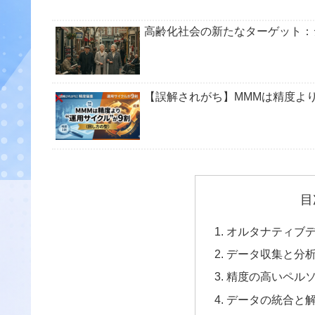
高齢化社会の新たなターゲット：
【誤解されがち】MMMは精度より
目
オルタナティブ
データ収集と分
精度の高いペル
データの統合と