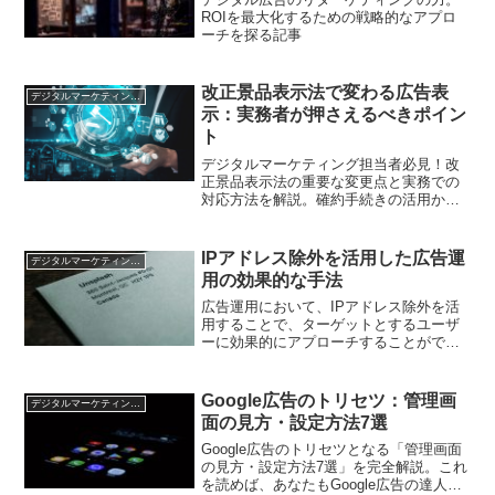
ROIを最大化するための戦略的なアプロ
ーチを探る記事
改正景品表示法で変わる広告表
デジタルマーケティング基礎
示：実務者が押さえるべきポイン
ト
デジタルマーケティング担当者必見！改
正景品表示法の重要な変更点と実務での
対応方法を解説。確約手続きの活用から
課徴金制度まで、実践的な知識を提供し
ます
IPアドレス除外を活用した広告運
デジタルマーケティング基礎
用の効果的な手法
広告運用において、IPアドレス除外を活
用することで、ターゲットとするユーザ
ーに効果的にアプローチすることができ
ます。除外の方法や運用のポイントを解
説します。
Google広告のトリセツ：管理画
デジタルマーケティング基礎
面の見方・設定方法7選
Google広告のトリセツとなる「管理画面
の見方・設定方法7選」を完全解説。これ
を読めば、あなたもGoogle広告の達人に