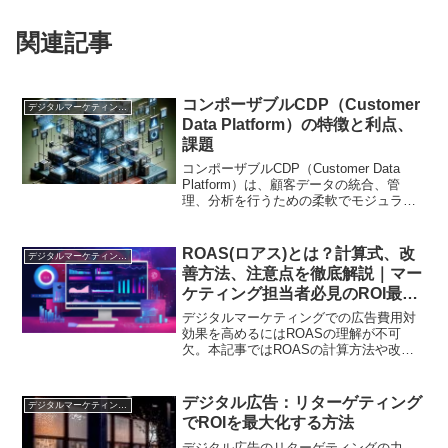
関連記事
コンポーザブルCDP（Customer
デジタルマーケティング基礎
Data Platform）の特徴と利点、
課題
コンポーザブルCDP（Customer Data
Platform）は、顧客データの統合、管
理、分析を行うための柔軟でモジュラー
なプラットフォームです。従来のCDPが
一つの包括的なソリューションとして提
供されるのに対し、コンポーザブル
ROAS(ロアス)とは？計算式、改
デジタルマーケティング基礎
CDP...
善方法、注意点を徹底解説｜マー
ケティング担当者必見のROI最適
化完全ガイド
デジタルマーケティングでの広告費用対
効果を高めるにはROASの理解が不可
欠。本記事ではROASの計算方法や改善
策を解説します
デジタル広告：リターゲティング
デジタルマーケティング基礎
でROIを最大化する方法
デジタル広告のリターゲティングの力。