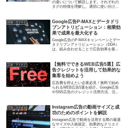
の違いについて解説します。それぞれの
タグの特徴を理解し、適切に使い分ける
ことが効果的な広告運用のカギとなりま
す。
Google広告P-MAXとデータドリ
広告・アドテク
ブンアトリビューション：相乗効
果で成果を最大化する
Google広告のP-MAXキャンペーンとデー
タドリブンアトリビューション（DDA）
は、組み合わせることで広告効果を最大
化できる強力なツールです。本記事で
は、それぞれの特徴や連携によるメリッ
ト、具体的な活用事例を解説します
【無料でできるWEB広告5選】広
広告・アドテク
告クレジットを活用して効果的な
集客を始めよう
広告費を抑えたい企業必見！無料で始め
られるWEB広告5選を紹介。Google広告
やSNS広告のクレジット活用方法、注意
点、効果的な運用ポイントを詳しく解説
します
Instagram広告の動画サイズと成
広告・アドテク
功のためのポイントを解説
Instagram広告で動画を活用する際の最適
なサイズや入稿規定、効果的なクリエイ