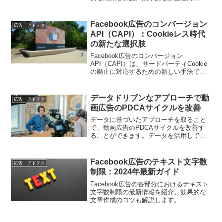
めのポイントを詳しく紹介します
Facebook広告のコンバージョン
広告・アドテク
API（CAPI）：Cookieレス時代
の新たな選択肢
Facebook広告のコンバージョン
API（CAPI）は、サードパーティCookie
の廃止に対応するための新しい手法で
す。この記事では、CAPIの基本から活用
方法までを解説します。
データドリブンなアプローチで動
広告・アドテク
画広告のPDCAサイクルを改善
データに基づいたアプローチを取ること
で、動画広告のPDCAサイクルを改善す
ることができます。データを活用してタ
ーゲットを絞り込み、クリエイティブを
最適化することで、効果的な広告展開が
可能です。
Facebook広告のテキスト文字数
広告・アドテク
制限：2024年最新ガイド
Facebook広告の各部分におけるテキスト
文字数制限の最新情報を紹介。効果的な
文章作成のコツも解説します。