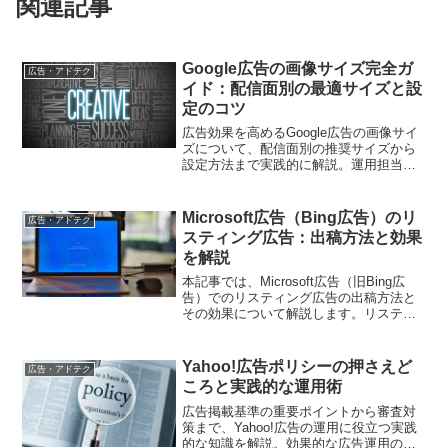
関連記事
Google広告の画像サイズ完全ガ
広告・アドテク
イド：配信面別の最適サイズと設
定のコツ
広告効果を高めるGoogle広告の画像サイ
ズについて、配信面別の推奨サイズから
設定方法まで実践的に解説。運用担当者
が知っておくべき具体的なポイントをご
紹介します
Microsoft広告（Bing広告）のリ
広告・アドテク
スティング広告：出稿方法と効果
を解説
本記事では、Microsoft広告（旧Bing広
告）でのリスティング広告の出稿方法と
その効果について解説します。リスティ
ング広告のメリットや設定方法、効果的
な運用方法などを詳しく説明します。
Yahoo!広告ポリシーの押さえど
広告・アドテク
ころと実践的な運用術
広告掲載基準の重要ポイントから審査対
策まで、Yahoo!広告の運用に役立つ実践
的な知識を解説。効果的な広告運用のた