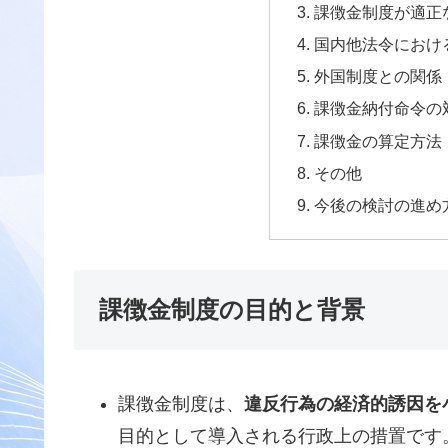
課徴金制度が適正
国内他法令におけ
外国制度との関係
課徴金納付命令の
課徴金の算定方法
その他
今後の検討の進め
課徴金制度の目的と背景
課徴金制度は、
違反行為の経済的誘因を
目的として導入される行政上の措置です