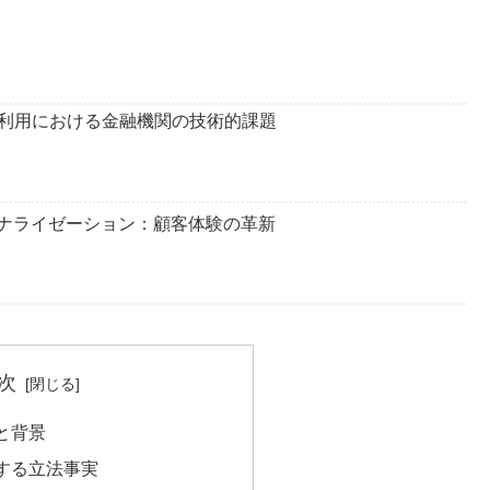
。
利用における金融機関の技術的課題
ソナライゼーション：顧客体験の革新
次
と背景
する立法事実