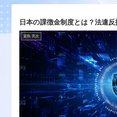
日本の課徴金制度とは？法違反
簗島 亮次