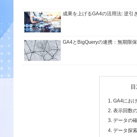
成果を上げるGA4の活用法: 逆
GA4とBigQueryの連携：無
目
GA4にお
表示回数
データの
データ探