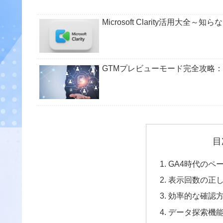
Microsoft Clarity活用大
GTMプレビューモード完全攻略
目
GA4時代のペ
表示回数の正
効率的な確認
データ探索機