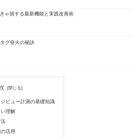
全～知らなきゃ損する最新機能と実践改善術
：タグ発火の秘訣
次
ージビュー計測の基礎知識
しい理解
方法
能の活用