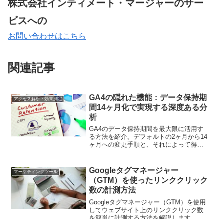
株式会社インティメート・マージャーのサー
ビスへの
お問い合わせはこちら
関連記事
GA4の隠れた機能：データ保持期
アクセス解析・効果測定
間14ヶ月化で実現する深度ある分
析
GA4のデータ保持期間を最大限に活用す
る方法を紹介。デフォルトの2ヶ月から14
ヶ月への変更手順と、それによって得ら
れる分析上のメリットを解説します。
Googleタグマネージャー
マーケティングツール
（GTM）を使ったリンククリック
数の計測方法
Googleタグマネージャー（GTM）を使用
してウェブサイト上のリンククリック数
を簡単に計測する方法を解説します。こ