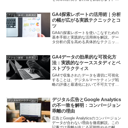
の方法を使うと、追加のコーディングを
せずにリンククリックデータを収集し、
Googleアナリティクスなどで分析できま
GA4探索レポートの活用術｜分析
アクセス解析・効果測定
す。
の幅が広がる実践テクニックとコ
ツ
GA4の探索レポートを使いこなすための
基本手順と実践的な活用例を解説。デー
タ分析の質を高める具体的なテクニック
と注意点もご紹介します
GA4データの効果的な可視化方
アクセス解析・効果測定
法：実践的なケーススタディとベ
ストプラクティス
GA4で収集されたデータを適切に可視化
することは、デジタルマーケティング戦
略の評価と最適化において不可欠です。
この記事では、GA4データの効果的な可
視化方法を、実践的なケーススタディと
共に紹介します。具体的な事例を通じ
デジタル広告とGoogle Analytics
デジタルマーケティング基礎
て、どのようにしてデータを可視化し、
の不一致を解明：コンバージョン
洞察を得るかを示し、マーケティング担
乖離の理由
当者が戦略の改善に役立てる方法を解説
します。
広告とGoogle Analyticsのコンバージョン
データが合わない理由を徹底解説。この
記事では乖離が生じる可能性やその解決