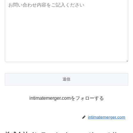
intimatemerger.comをフォローする
intimatemerger.com