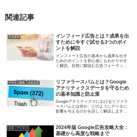
関連記事
インフィード広告とは？成果を出
広告運用
すために今すぐ試せる3つのポイ
ントを解説
インフィード広告の基本から成果を出す
ためのポイントを初心者にもわかりやす
く解説。自然に馴染む広告フォーマット
を活用し、クリック率や新規顧客獲得率
を向上させる方法を学びましょう
リファラースパムとは？Google
アクセス解析・効果測定
アナリティクスデータを守るため
の基本知識と防止策
Googleアナリティクスにおけるリファラ
ースパムとは何か、どのようにデータに
影響を与えるのかを詳しく解説します。
また、リファラースパムからデータを守
るための基本的な防止策についても紹介
します。
2024年版 Google広告攻略大全：
広告・アドテク
基礎から高度な戦略まで