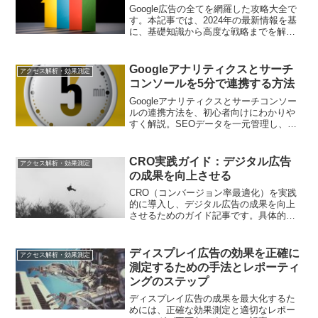
Google広告の全てを網羅した攻略大全で
す。本記事では、2024年の最新情報を基
に、基礎知識から高度な戦略までを解説
します。具体的な設定方法や成功事例も
含め、効果的な広告運用を目指すための
ガイドを提供します。
Googleアナリティクスとサーチ
アクセス解析・効果測定
コンソールを5分で連携する方法
Googleアナリティクスとサーチコンソー
ルの連携方法を、初心者向けにわかりや
すく解説。SEOデータを一元管理し、サ
イトのパフォーマンスを最大限に引き出
すための実践的なステップを紹介します
CRO実践ガイド：デジタル広告
アクセス解析・効果測定
の成果を向上させる
CRO（コンバージョン率最適化）を実践
的に導入し、デジタル広告の成果を向上
させるためのガイド記事です。具体的な
施策や重要なポイントに焦点を当て、デ
ジタルマーケティング担当者がCROをス
ムーズに導入できるようサポートしま
ディスプレイ広告の効果を正確に
アクセス解析・効果測定
す。
測定するための手法とレポーティ
ングのステップ
ディスプレイ広告の成果を最大化するた
めには、正確な効果測定と適切なレポー