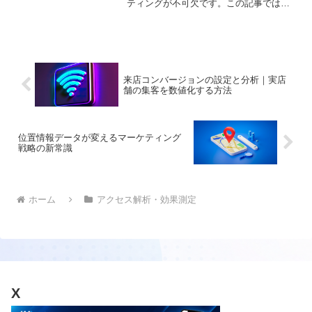
ティングが不可欠です。この記事では、
ディスプレイ広告の効果を測定するため
の具体的な方法や、その結果を分析して
改善につなげるためのレポーティング手
法に焦点を当てます。成功の鍵となるデ
ータ解析のスキルや重要な指標を押さ
え、クリエイティブやターゲティングの
来店コンバージョンの設定と分析｜実店
最適化に活かす方法についても解説しま
舗の集客を数値化する方法
す。
位置情報データが変えるマーケティング
戦略の新常識
ホーム
アクセス解析・効果測定
X