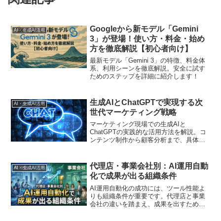
Googleから新モデル「Gemini
AI・生成AI活用
3」が登場！使い方・料金・始め
方を徹底解説【初心者向け】
最新モデル「Gemini 3」の特徴、料金体
系、利用シーンを徹底解説。安全に試す
ためのステップを詳細に紹介します！
生成AIとChatGPTで実現する次
AI・生成AI活用
世代マーケティング戦略
マーケティング現場での生成AIと
ChatGPTの実践的な活用方法を解説。コ
ンテンツ制作から顧客分析まで、具体的
な事例とプロンプト設計のコツをご紹介
します
代理店・事業会社別：AI運用自動
AI・生成AI活用
化で成果が出る組織条件
AI運用自動化の成功には、ツール性能よ
りも組織条件が重要です。代理店と事業
会社の違いを踏まえ、成果を出すための
組織設計を探ります