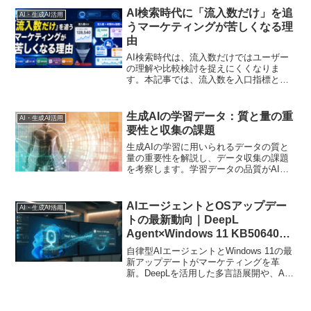
AI検索時代に「流入数だけ」を追
AI・生成AI活用
うマーケティングが苦しくなる理
由
AI検索時代は、流入数だけではユーザー
の理解や比較検討を捉えにくくなりま
す。本記事では、流入数を入口指標とし
て捉え、回遊、FAQ利用、指名検索、問
い合わせの質、商談前理解まで含めたマ
ーケティング指標設計を解説します。
生成AIの学習データ：質と量の重
AI・生成AI活用
要性と収集の課題
生成AIの学習に用いられるデータの質と
量の重要性を解説し、データ収集の課題
を考察します。学習データの品質がAIの
性能に与える影響や、大量のデータを効
率的に収集する方法、データのバイアス
や偏りへの対処など、生成AIの学習にお
AIエージェントとOSアップデー
AI・生成AI活用
けるデータの役割を多角的に分析しま
トの最新動向｜DeepL
す。
Agent×Windows 11 KB5064081
で業務はどう進化する？
自律型AIエージェントとWindows 11の最
新アップデートがマーケティングを革
新。DeepLを活用した多言語展開や、AI
によるデータ分析の自動化など、業務効
率を飛躍させる実践的ノウハウを解説し
ます