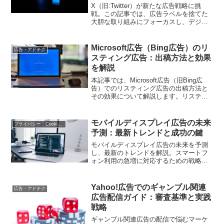
X（旧:Twitter）が新たな広告戦略に挑
戦。この記事では、広告ラベルを捨てた
大胆な取り組みにフォーカスし、デジタ
ルマーケティング担当者が新しい局面で
成功を収めるための手法を提供します。
Microsoft広告（Bing広告）のリ
広告・アドテク
スティング広告：出稿方法と効果
を解説
本記事では、Microsoft広告（旧Bing広
告）でのリスティング広告の出稿方法と
その効果について解説します。リスティ
ング広告のメリットや設定方法、効果的
な運用方法などを詳しく説明します。
モバイルディスプレイ広告の未来
プライバシー・Cookie規制
予測：最新トレンドと成功の鍵
モバイルディスプレイ広告の未来を予測
し、最新のトレンドを解説。スマートフ
ォン利用の急増に対応するための戦略や
革新的なアプローチに焦点を当てます。
Yahoo!広告でのギャンブル関連
広告・アドテク
広告配信ガイド：審査基準と実践
戦略
ギャンブル関連広告の配信で悩むマーケ