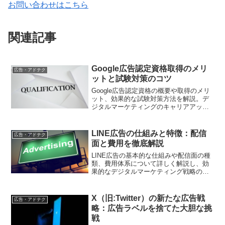
お問い合わせはこちら
関連記事
Google広告認定資格取得のメリ
広告・アドテク
ットと試験対策のコツ
Google広告認定資格の概要や取得のメリ
ット、効果的な試験対策方法を解説。デ
ジタルマーケティングのキャリアアップ
を目指す方必見です。
LINE広告の仕組みと特徴：配信
広告・アドテク
面と費用を徹底解説
LINE広告の基本的な仕組みや配信面の種
類、費用体系について詳しく解説し、効
果的なデジタルマーケティング戦略の構
築をサポートします
X（旧:Twitter）の新たな広告戦
広告・アドテク
略：広告ラベルを捨てた大胆な挑
戦