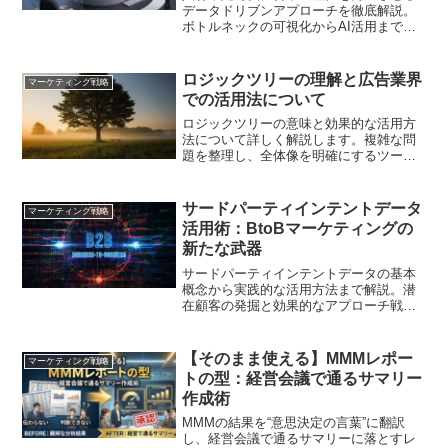
データドリブンアプローチを徹底解説。
ボトルネックの可視化からAI活用まで、
明日から実践できる自動化フレームワー
クを紹介します
ロジックツリーの理解と広告業界
マーケティング戦略
での活用法について
ロジックツリーの意味と効果的な活用方
法について詳しく解説します。複雑な問
題を整理し、全体像を明確にするツール
です。
サードパーティインテントデータ
マーケティング戦略
活用術：BtoBマーケティングの
新たな武器
サードパーティインテントデータの基本
概念から実践的な活用方法まで解説。潜
在顧客の発掘と効果的なアプローチ戦略
を学び、BtoBマーケティングの成果を向
上させる方法を紹介します。
【そのまま使える】MMMレポー
マーケティング戦略
トの型：経営会議で通るサマリー
作成術
MMMの結果を“意思決定の言葉”に翻訳
し、経営会議で通るサマリーに落とすレ