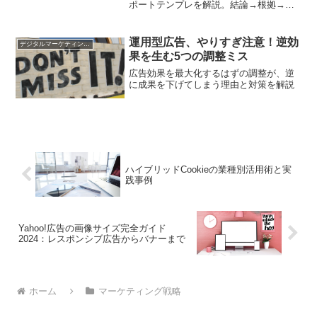
ポートテンプレを解説。結論→根拠→リ
スク→次アクションの順で、配分判断を
迷子にしない型を紹介
運用型広告、やりすぎ注意！逆効
デジタルマーケティング基礎
果を生む5つの調整ミス
広告効果を最大化するはずの調整が、逆
に成果を下げてしまう理由と対策を解説
ハイブリッドCookieの業種別活用術と実
践事例
Yahoo!広告の画像サイズ完全ガイド
2024：レスポンシブ広告からバナーまで
ホーム
マーケティング戦略