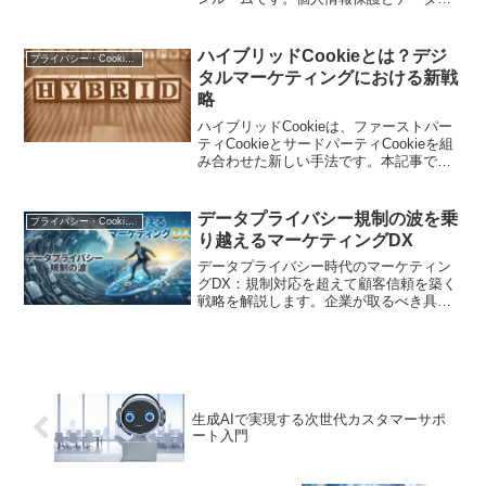
用の両立を可能にする最新のマーケティ
ング基盤について、具体的な活用事例と
ともに徹底解説します
ハイブリッドCookieとは？デジ
プライバシー・Cookie規制
タルマーケティングにおける新戦
略
ハイブリッドCookieは、ファーストパー
ティCookieとサードパーティCookieを組
み合わせた新しい手法です。本記事で
は、ハイブリッドCookieの基本概念とそ
の実装方法、そしてマーケティングにお
ける具体的な活用例を紹介します。
データプライバシー規制の波を乗
プライバシー・Cookie規制
り越えるマーケティングDX
データプライバシー時代のマーケティン
グDX：規制対応を超えて顧客信頼を築く
戦略を解説します。企業が取るべき具体
策とは？
生成AIで実現する次世代カスタマーサポ
ート入門