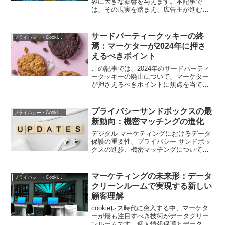
界に大きな影響を与えます。本記事で
は、その現実を踏まえ、広告主が進むべ
き具体的な戦略や方法について解説し、
未来の広告運用に向けたガイドラインを
提供します。
サードパーティークッキーの終
プライバシー・Cookie規制
焉：マーケターが2024年に押さ
えるべきポイント
この記事では、2024年のサードパーティ
ークッキーの廃止について、マーケター
が押さえるべきポイントに焦点を当てて
います。クッキーレス環境への移行はデ
ジタル広告の未来に大きな影響を与える
ため、マーケターはこの変化に備えて戦
プライバシーサンドボックスの最
プライバシー・Cookie規制
略を再考する必要があります。本記事で
新動向：機密マッチングの進化
は、サードパーティークッキーの廃止に
伴う課題や対応策、代替手段などについ
デジタル マーケティングにおけるデータ
て解説し、マーケターが成功するための
保護の重要性、プライバシー サンドボッ
具体的なアクションプランを提供しま
クスの進歩、機密マッチングについて学
す。
びます。
マーケティングの未来形：データ
プライバシー・Cookie規制
クリーンルームで実現する新しい
顧客理解
cookieレス時代に突入する中、マーケタ
ーが最も注目すべき技術がデータクリー
ンルームです。個人情報保護とデータ活