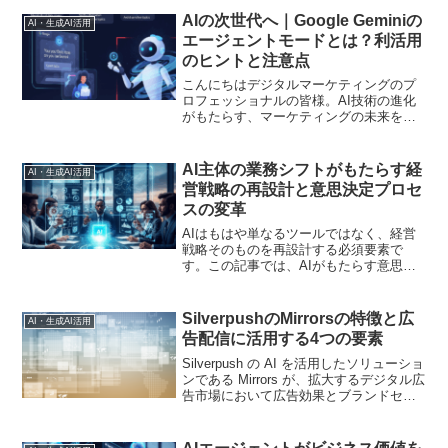
解説します。競合に差をつける次世代の
AIの次世代へ｜Google Geminiの
AI・生成AI活用
SEO戦略を学びましょう
エージェントモードとは？利活用
のヒントと注意点
こんにちはデジタルマーケティングのプ
ロフェッショナルの皆様。AI技術の進化
がもたらす、マーケティングの未来を紐
解きます
AI主体の業務シフトがもたらす経
AI・生成AI活用
営戦略の再設計と意思決定プロセ
スの変革
AIはもはや単なるツールではなく、経営
戦略そのものを再設計する必須要素で
す。この記事では、AIがもたらす意思決
定プロセスの変革、具体的な業務メリッ
ト、そして段階的な導入ロードマップま
でを解説。AIを戦略的に活用し、未来の
SilverpushのMirrorsの特徴と広
AI・生成AI活用
競争優位を築くための実践的ガイドです
告配信に活用する4つの要素
Silverpush の AI を活用したソリューショ
ンである Mirrors が、拡大するデジタル広
告市場において広告効果とブランドセー
フティをどのように強化するかをご覧く
ださい。