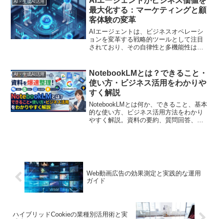
AIエージェントがビジネス価値を
AI・生成AI活用
最大化する：マーケティングと顧
客体験の変革
AIエージェントは、ビジネスオペレーシ
ョンを変革する戦略的ツールとして注目
されており、その自律性と多機能性は新
たな価値を創造します
NotebookLMとは？できること・
AI・生成AI活用
使い方・ビジネス活用をわかりや
すく解説
NotebookLMとは何か、できること、基本
的な使い方、ビジネス活用方法をわかり
やすく解説。資料の要約、質問回答、
FAQ化、記事企画、営業資料づくりに活
かすポイントと、AI出力を人間が確認・
編集する重要性を紹介します。
Web動画広告の効果測定と実践的な運用
ガイド
ハイブリッドCookieの業種別活用術と実