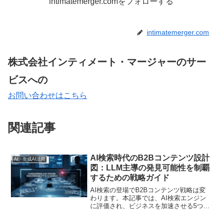
intimatemerger.comをフォローする
intimatemerger.com
株式会社インティメート・マージャーのサー
ビスへの
お問い合わせはこちら
関連記事
AI検索時代のB2Bコンテンツ設計
AI・生成AI活用
図：LLM主導の発見可能性を制覇
するための戦略ガイド
AI検索の登場でB2Bコンテンツ戦略は変
わります。本記事では、AI検索エンジン
に評価され、ビジネスを加速させる5つの
具体的なコンテンツタイプと、すぐに実
践できる3つの技術的最適化手法を詳しく