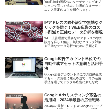
YouTube動画広告のターゲティングオプ
ションを詳しく解説。効果的なオーディ
エンス設定のコツを紹介します。
IPアドレスの除外設定で無効なク
広告・アドテク
リックを防ぐ！WEB広告のコス
ト削減と正確なデータ分析を実現
WEB広告運用で重要なIPアドレスの除外
設定を詳しく解説。無効なクリック対策
や正確なデータ分析のための手順と注意
点を押さえ、広告効果を最大化する方法
を紹介します
Google広告アカウント単位での
広告・アドテク
自動生成アセットの意義と活用手
法
Google広告アカウント単位での自動生成
アセットの意義に焦点を当て、その活用
手法を通じてデジタル広告に新たな次元
をもたらす方法を紹介します。
Google Adsリスティング広告の
広告・アドテク
活用術：2024年最新の広告戦略
2024年の最新トレンドやGoogleのアップ