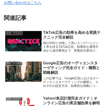
お問い合わせはこちら
関連記事
TikTok広告の効果を高める実践テ
広告・アドテク
クニック完全解説
他のSNSと比較して高いエンゲージメン
ト率を誇るTikTok広告。効果的な運用方
法から成功事例まで、実務担当者向けに
詳しく解説します
Google広告のオーディエンスタ
広告・アドテク
ーゲティング完全ガイド：種類と
戦略解説
この記事では、Google広告におけるオー
ディエンスターゲティングの種類と、そ
れぞれの設定方法、効果的な戦略につい
て詳しく解説します。読者は記事を通じ
て、自社の広告キャンペーンに最適なオ
ーディエンスターゲティング方法を見つ
Yahoo!来店計測完全ガイド｜オ
広告・アドテク
けることができます。
ンライン広告の実店舗効果を解明