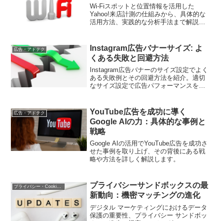
Wi-Fiスポットと位置情報を活用した
Yahoo!来店計測の仕組みから、具体的な
活用方法、実践的な分析手法まで解説。
実店舗のデジタルマーケティング戦略に
役立つ情報を紹介します
Instagram広告バナーサイズ: よ
広告・アドテク
くある失敗と回避方法
Instagram広告バナーのサイズ設定でよく
ある失敗例とその回避方法を紹介。適切
なサイズ設定で広告パフォーマンスを最
大化しましょう。
YouTube広告を成功に導く
広告・アドテク
Google AIの力：具体的な事例と
戦略
Google AIの活用でYouTube広告を成功さ
せた事例を取り上げ、その背後にある戦
略や方法を詳しく解説します。
プライバシーサンドボックスの最
プライバシー・Cookie規制
新動向：機密マッチングの進化
デジタル マーケティングにおけるデータ
保護の重要性、プライバシー サンドボッ