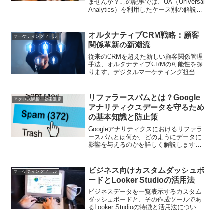
ませんか？この記事では、UA（Universal
Analytics）を利用したケース別の解説
で、スムーズな移行をサポート。GA4へ
の移行を成功に導くためのノウハウを紹
介します。
オルタナティブCRM戦略：顧客
マーケティングツール
関係革新の新潮流
従来のCRMを超えた新しい顧客関係管理
手法、オルタナティブCRMの可能性を探
ります。デジタルマーケティング担当者
必見の最新トレンドと実践的な活用法を
解説します
リファラースパムとは？Google
アクセス解析・効果測定
アナリティクスデータを守るため
の基本知識と防止策
Googleアナリティクスにおけるリファラ
ースパムとは何か、どのようにデータに
影響を与えるのかを詳しく解説します。
また、リファラースパムからデータを守
るための基本的な防止策についても紹介
します。
ビジネス向けカスタムダッシュボ
マーケティングツール
ードとLooker Studioの活用法
ビジネスデータを一覧表示するカスタム
ダッシュボードと、その作成ツールであ
るLooker Studioの特徴と活用法について
解説します。