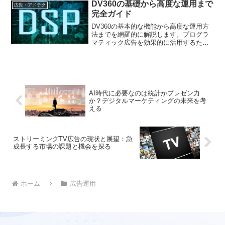
DV360の基礎から高度な運用まで
広告・アドテク
完全ガイド
DV360の基本的な機能から高度な運用方
法までを網羅的に解説します。プログラ
マティック広告を効果的に活用するため
のテクニックやベストプラクティスを紹
介し、広告キャンペーンのパフォーマン
スを最大化する方法を学びます。
AI時代に必要なのは統計かプレゼン力
か？デジタルマーケティングの未来を考
える
ストリーミングTV広告の現状と展望：急
成長する市場の課題と機会を探る
ホーム
広告運用