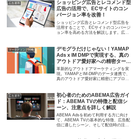
本から具体的な出稿方法までを徹底解説
ショッピング広告とレコメンド型
広告運用
します。
広告の活用で、ECサイトのコン
バージョン率を改善！
ショッピング広告とレコメンド型広告を
活用することで、ECサイトのコンバージ
ョン率を高める方法を解説します。広告
の最適化や、ランディングページの改善
など、具体的な施策を紹介します。
デモグラだけじゃない！YAMAP
マーケティング戦略
Ads x IM DMPで実現する、真の
アウトドア愛好家への精密ターゲ
ティング
革新的なアウトドアマーケティングを実
現。YAMAPとIM-DMPのデータ連携で、
真のアウトドア愛好家に精密にアプロー
チ
初心者のためのABEMA広告ガイ
広告運用
ド：ABEMA TVの特徴と配信シ
ーン、注意点を詳しく解説
ABEMA Adsを初めて利用する方に向け
て、ABEMA TVの基本的な特徴、広告配
信に適したシーン、そして配信時の注意
点を初心者でも理解しやすいように解説
します。