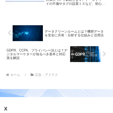
ドの不備やタグの設置ミスなど、初心者
が陥りやすい失敗事例を取り上げ、それ
ぞれの対処法を具体的に紹介。失敗を未
然に防ぎ、スムーズにCriteo広告を始めら
れるようサポートします。
データクリーンルームとは？機密データ
を安全に共有・分析する仕組みと活用法
GDPR、CCPA、プライバシー法とは？デ
ジタルマーケターが知るべき基本と対応
策を解説
ホーム
広告・アドテク
X