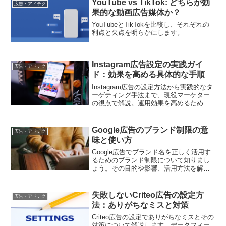
YouTube vs TikTok: どちらが効
広告・アドテク
果的な動画広告媒体か？
YouTubeとTikTokを比較し、それぞれの
利点と欠点を明らかにします。
Instagram広告設定の実践ガイ
広告・アドテク
ド：効果を高める具体的な手順
Instagram広告の設定方法から実践的なタ
ーゲティング手法まで、現役マーケター
の視点で解説。運用効果を高めるための
具体的なポイントをお伝えします
Google広告のブランド制限の意
広告・アドテク
味と使い方
Google広告でブランド名を正しく活用す
るためのブランド制限について知りまし
ょう。その目的や影響、活用方法を解説
します。
失敗しないCriteo広告の設定方
広告・アドテク
法：ありがちなミスと対策
Criteo広告の設定でありがちなミスとその
対策について解説します。データフィー