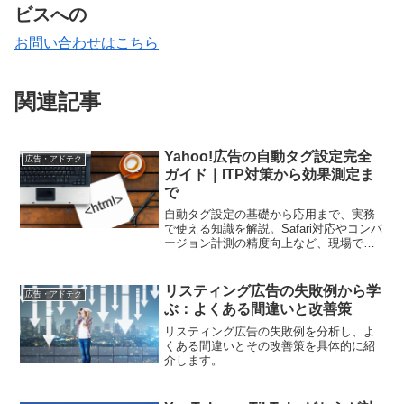
ビスへの
お問い合わせはこちら
関連記事
Yahoo!広告の自動タグ設定完全
広告・アドテク
ガイド｜ITP対策から効果測定ま
で
自動タグ設定の基礎から応用まで、実務
で使える知識を解説。Safari対応やコンバ
ージョン計測の精度向上など、現場で役
立つノウハウをお届けします
リスティング広告の失敗例から学
広告・アドテク
ぶ：よくある間違いと改善策
リスティング広告の失敗例を分析し、よ
くある間違いとその改善策を具体的に紹
介します。