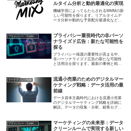
ルタイム分析と動的最適化の実現
機械学習によってもたらされるMMMの新
しい可能性を探ります。リアルタイムデ
ータ分析や動的な予算配分最適化など、
AIがもたらす革新的な機能と、その実務
への応用について詳しく解説します。
プライバシー重視時代の非パーソ
プライバシー・Cookie規制
ナライズド広告：新たな可能性を
探る
プライバシー保護の重要性が高まる中、
非パーソナライズド広告の新たな可能性
と活用法を探ります。最新の事例と戦略
を紹介します。
流通小売業のためのデジタルマー
マーケティング戦略
ケティング戦略：データ活用の最
前線
データ資本主義時代における流通小売業
のデジタルマーケティング戦略を詳細に
解説。データの収集・分析、顧客セグメ
ンテーション、パーソナライズドマーケ
ティングなど、具体的な施策を紹介しま
す。
マーケティングの未来形：データ
プライバシー・Cookie規制
クリーンルームで実現する新しい