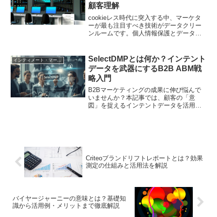
顧客理解
cookieレス時代に突入する中、マーケタ
ーが最も注目すべき技術がデータクリー
ンルームです。個人情報保護とデータ活
用の両立を可能にする最新のマーケティ
ング基盤について、具体的な活用事例と
ともに徹底解説します
SelectDMPとは何か？インテント
インティメート・マージャー
データを武器にするB2B ABM戦
略入門
B2Bマーケティングの成果に伸び悩んで
いませんか？本記事では、顧客の「意
図」を捉えるインテントデータを活用し
たABM戦略と、それを実現するツール
「SelectDMP」について基礎から実践ま
でを解説。見込み客を「待つ」のではな
く「見つけ出す」新しいアプローチで、
質の高い商談機会を創出する方法を紹介
します
Criteoブランドリフトレポートとは？効果
測定の仕組みと活用法を解説
バイヤージャーニーの意味とは？基礎知
識から活用例・メリットまで徹底解説