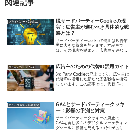
関連記事
脱サードパーティーCookieの現
プライバシー・Cookie規制
実：広告主が進むべき具体的な戦
略とは？
サードパーティーCookieの廃止は広告業
界に大きな影響を与えます。本記事で
は、その現実を踏まえ、広告主が進むべ
き具体的な戦略や方法について解説し、
未来の広告運用に向けたガイドラインを
提供します。
広告主のための代替ID活用ガイド
プライバシー・Cookie規制
3rd Party Cookieの廃止により、広告主は
代替IDを活用した新たな広告戦略を模索
しています。この記事では、代替IDの活
用方法や注意点、成功事例を紹介し、効
果的な広告データ戦略の構築を支援しま
す。
GA4とサードパーティークッキ
アクセス解析・効果測定
ー：影響の予測と対策
サードパーティークッキーの廃止は、
GA4を含む多くのデジタルマーケティン
グツールに影響を与える可能性がありま
す。本記事では、GA4がどのように影響