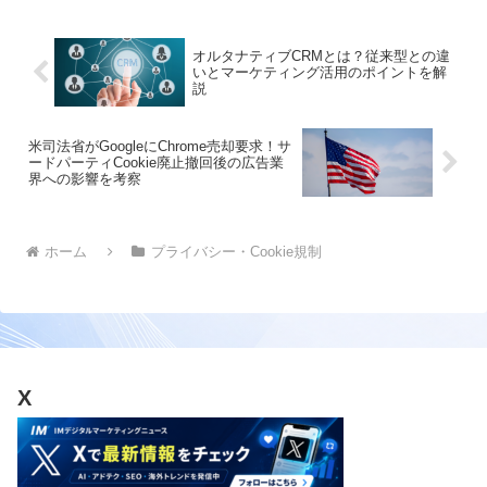
オルタナティブCRMとは？従来型との違
いとマーケティング活用のポイントを解
説
米司法省がGoogleにChrome売却要求！サ
ードパーティCookie廃止撤回後の広告業
界への影響を考察
ホーム
プライバシー・Cookie規制
X