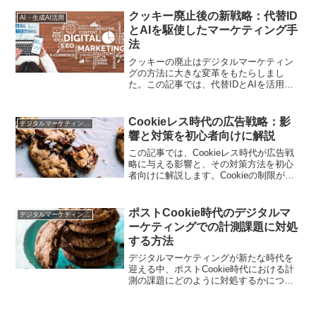
を受けるかを予測し、その対策について
考察します。
クッキー廃止後の新戦略：代替ID
AI・生成AI活用
とAIを駆使したマーケティング手
法
クッキーの廃止はデジタルマーケティン
グの方法に大きな変革をもたらしまし
た。この記事では、代替IDとAIを活用し
た新しいマーケティング戦略を構築する
方法について、具体的なステップと実例
を交えて解説します。
Cookieレス時代の広告戦略：影
デジタルマーケティング基礎
響と対策を初心者向けに解説
この記事では、Cookieレス時代が広告戦
略に与える影響と、その対策方法を初心
者向けに解説します。Cookieの制限が広
告業界にもたらす変化や、データ駆動型
のマーケティング戦略の構築について理
解を深めましょう。
ポストCookie時代のデジタルマ
デジタルマーケティング基礎
ーケティングでの計測課題に対処
する方法
デジタルマーケティングが新たな時代を
迎える中、ポストCookie時代における計
測の課題にどのように対処するかについ
て探究します。