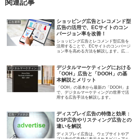
関連記事
ショッピング広告とレコメンド型
広告運用
広告の活用で、ECサイトのコン
バージョン率を改善！
ショッピング広告とレコメンド型広告を
活用することで、ECサイトのコンバージ
ョン率を高める方法を解説します。広告
の最適化や、ランディングページの改善
など、具体的な施策を紹介します。
デジタルマーケティングにおける
デジタルマーケティング基礎
「OOH」広告と「DOOH」の基
本解説とメリット
「OOH」の基本から最新の「DOOH」ま
で、デジタルマーケティングの世界で活
用する広告手法を解説します。
ディスプレイ広告の特徴と効果：
広告・アドテク
DSP広告やリスティング広告との
違いを解説
ディスプレイ広告は、ウェブサイトやア
プリ内の広告枠に表示されるビジュアル