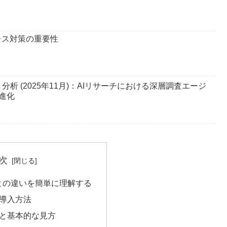
ieレス対策の重要性
プデート分析 (2025年11月)：AIリサーチにおける深層調査エージ
進化
次
Aとの違いを簡単に理解する
な導入方法
成と基本的な見方