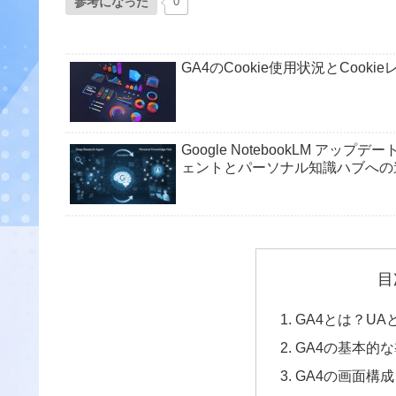
参考になった
0
GA4のCookie使用状況とCook
Google NotebookLM アッ
ェントとパーソナル知識ハブへの
目
GA4とは？U
GA4の基本的
GA4の画面構