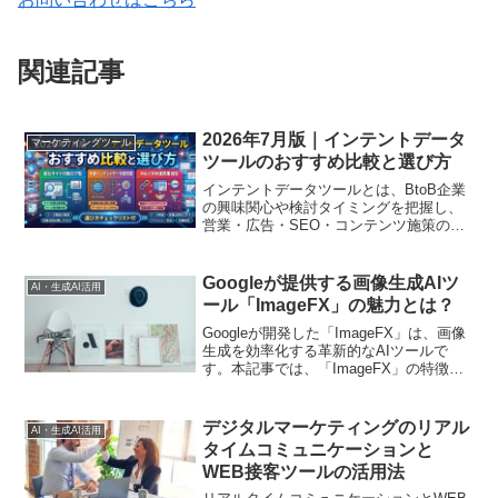
関連記事
2026年7月版｜インテントデータ
マーケティングツール
ツールのおすすめ比較と選び方
インテントデータツールとは、BtoB企業
の興味関心や検討タイミングを把握し、
営業・広告・SEO・コンテンツ施策の優
先順位を決めるための仕組みです。2026
年7月時点の選び方、比較軸、導入手順を
実務向けに解説します。
Googleが提供する画像生成AIツ
AI・生成AI活用
ール「ImageFX」の魅力とは？
Googleが開発した「ImageFX」は、画像
生成を効率化する革新的なAIツールで
す。本記事では、「ImageFX」の特徴や
使い方について紹介します。
デジタルマーケティングのリアル
AI・生成AI活用
タイムコミュニケーションと
WEB接客ツールの活用法