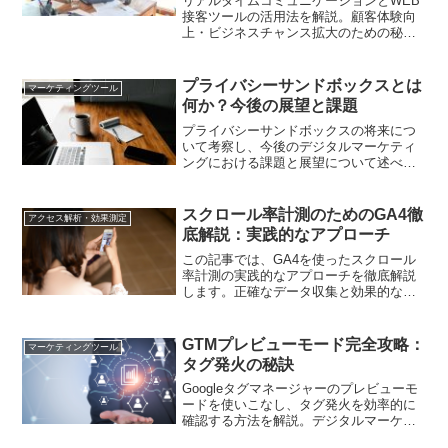
リアルタイムコミュニケーションとWEB
接客ツールの活用法を解説。顧客体験向
上・ビジネスチャンス拡大のための秘訣
を明らかにします。
プライバシーサンドボックスとは
マーケティングツール
何か？今後の展望と課題
プライバシーサンドボックスの将来につ
いて考察し、今後のデジタルマーケティ
ングにおける課題と展望について述べま
す。
スクロール率計測のためのGA4徹
アクセス解析・効果測定
底解説：実践的なアプローチ
この記事では、GA4を使ったスクロール
率計測の実践的なアプローチを徹底解説
します。正確なデータ収集と効果的な分
析方法を学び、サイトのパフォーマンス
向上に役立てましょう。
GTMプレビューモード完全攻略：
マーケティングツール
タグ発火の秘訣
Googleタグマネージャーのプレビューモ
ードを使いこなし、タグ発火を効率的に
確認する方法を解説。デジタルマーケテ
ィング担当者必見の実践的なテクニック