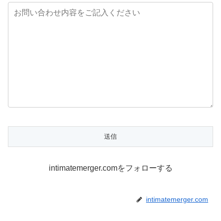
intimatemerger.comをフォローする
intimatemerger.com