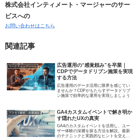
株式会社インティメート・マージャーのサー
ビスへの
お問い合わせはこちら
関連記事
広告運用の“感覚頼み”を卒業｜
マーケティングツール
CDPでデータドリブン施策を実現
する方法
広告運用のデータ活用に限界を感じてい
ませんか？CDPがもたらすデータドリブ
ン施策で効率的な運用を実現しましょう
GA4カスタムイベントで解き明か
アクセス解析・効果測定
す隠れたUXの真実
GA4のカスタムイベントを活用し、ユー
ザー体験の深層を探る方法を解説。最新
のテクニックと実践的なヒントを交え