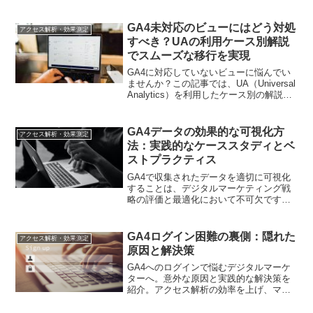
て、デジタルマーケティング戦略の新た
な可能性を提示します
GA4未対応のビューにはどう対処
アクセス解析・効果測定
すべき？UAの利用ケース別解説
でスムーズな移行を実現
GA4に対応していないビューに悩んでい
ませんか？この記事では、UA（Universal
Analytics）を利用したケース別の解説
で、スムーズな移行をサポート。GA4へ
の移行を成功に導くためのノウハウを紹
介します。
GA4データの効果的な可視化方
アクセス解析・効果測定
法：実践的なケーススタディとベ
ストプラクティス
GA4で収集されたデータを適切に可視化
することは、デジタルマーケティング戦
略の評価と最適化において不可欠です。
この記事では、GA4データの効果的な可
視化方法を、実践的なケーススタディと
共に紹介します。具体的な事例を通じ
GA4ログイン困難の裏側：隠れた
アクセス解析・効果測定
て、どのようにしてデータを可視化し、
原因と解決策
洞察を得るかを示し、マーケティング担
当者が戦略の改善に役立てる方法を解説
GA4へのログインで悩むデジタルマーケ
します。
ターへ。意外な原因と実践的な解決策を
紹介。アクセス解析の効率を上げ、マー
ケティング戦略の精度を高めるヒントが
満載