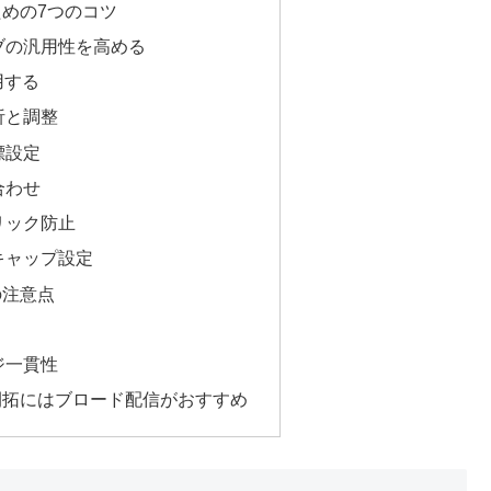
めの7つのコツ
ブの汎用性を高める
用する
析と調整
標設定
合わせ
リック防止
キャップ設定
の注意点
ジ一貫性
開拓にはブロード配信がおすすめ