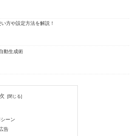
？使い方や設定方法を解説！
の自動生成術
次
？
用シーン
広告