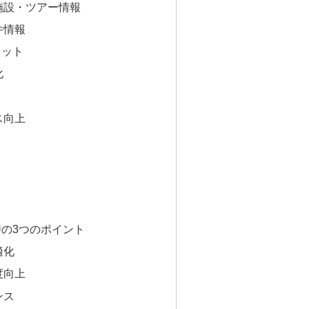
施設・ツアー情報
件情報
リット
化
ス向上
の3つのポイント
適化
度向上
ンス