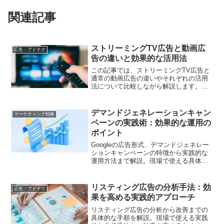
関連記事
ストリーミングTV広告と動画広
広告・アドテク
告の違いと効果的な活用法
この記事では、ストリーミングTV広告と
通常の動画広告の違いやそれぞれの活用
法について比較しながら解説します。ど
ちらの広告形式を使うべきか、効果的な
活用方法を学びましょう。
デマンドジェネレーションキャン
マーケティング戦略
ペーンの実践術：効果的な運用の
ポイント
Googleの広告形式、デマンドジェネレー
ションキャンペーンの特徴から実践的な
運用方法まで解説。現場で使える具体的
なノウハウをお届けします
リスティング広告の分析手法：効
広告・アドテク
果を高める実践的アプローチ
リスティング広告の分析から改善までの
具体的な手順を解説。現場で使える実践