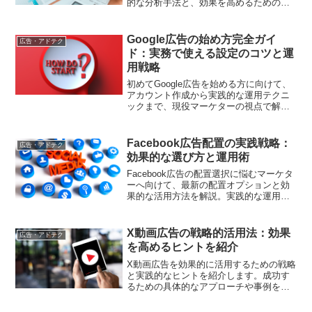
的な分析手法と、効果を高めるためのポ
イントをお届けします
Google広告の始め方完全ガイ
広告・アドテク
ド：実務で使える設定のコツと運
用戦略
初めてGoogle広告を始める方に向けて、
アカウント作成から実践的な運用テクニ
ックまで、現役マーケターの視点で解
説。具体的な設定手順をステップバイプ
ステップで紹介します
Facebook広告配置の実践戦略：
広告・アドテク
効果的な選び方と運用術
Facebook広告の配置選択に悩むマーケタ
ーへ向けて、最新の配置オプションと効
果的な活用方法を解説。実践的な運用の
ポイントをご紹介します
X動画広告の戦略的活用法：効果
広告・アドテク
を高めるヒントを紹介
X動画広告を効果的に活用するための戦略
と実践的なヒントを紹介します。成功す
るための具体的なアプローチや事例を通
じて、広告キャンペーンのパフォーマン
スを向上させましょう。