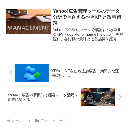
実践的なノウハウをお届けします
Yahoo!広告管理ツールのデータ
広告・アドテク
分析で押さえるべきKPIと改善施
策
Yahoo!広告管理ツールで確認すべき重要
なKPI（Key Performance Indicator）を解
説し、各指標の意味と改善施策を紹介し
ます。クリック率、コンバージョン率、
費用対効果など、データ分析で重視すべ
きポイントを明確にし、具体的な改善方
法を提示します。
YDA×LINE友だち追加広告：効果的な運
用戦略とは
Yahoo！広告の新機能で顧客データ活用を
劇的に変える
ホーム
広告・アドテク