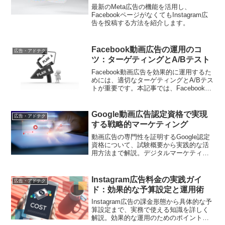
最新のMeta広告の機能を活用し、
FacebookページがなくてもInstagram広
告を投稿する方法を紹介します。
Facebook動画広告の運用のコ
広告・アドテク
ツ：ターゲティングとA/Bテスト
Facebook動画広告を効果的に運用するた
めには、適切なターゲティングとA/Bテス
トが重要です。本記事では、Facebook動
画広告の運用のコツを解説します。
Google動画広告認定資格で実現
広告・アドテク
する戦略的マーケティング
動画広告の専門性を証明するGoogle認定
資格について、試験概要から実践的な活
用方法まで解説。デジタルマーケティン
グ戦略の強化に役立つ知識を体系的に紹
介します
Instagram広告料金の実践ガイ
広告・アドテク
ド：効果的な予算設定と運用術
Instagram広告の課金形態から具体的な予
算設定まで、実務で使える知識を詳しく
解説。効果的な運用のためのポイントと