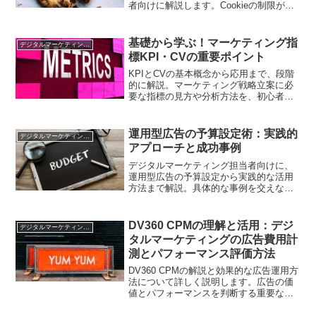
者向けに解説します。Cookieの制限が広
告業界にもたらす変化や、データ駆動型
のマーケティング戦略の構築について理
解を深めましょう。
基礎から学ぶ！マーケティング指
デジタルマーケティング基礎
標KPI・CVの重要ポイント
KPIとCVの基本概念から応用まで、段階
的に解説。マーケティング戦略立案に必
要な指標の見方や分析方法を、初心者向
けにわかりやすく紹介します。
運用型広告の予算設定術：実践的
デジタルマーケティング基礎
アプローチと成功事例
デジタルマーケティング担当者向けに、
運用型広告の予算設定から実践的な活用
方法まで解説。具体的な事例を交えなが
ら、効果的な予算管理の方法をご紹介し
ます
DV360 CPMの理解と活用：デジ
デジタルマーケティング基礎
タルマーケティングの広告費用計
測とパフォーマンス評価方法
DV360 CPMの解説と効果的な広告運用方
法について詳しく説明します。広告の価
値とパフォーマンスを判断する重要な指
標を理解しましょう。