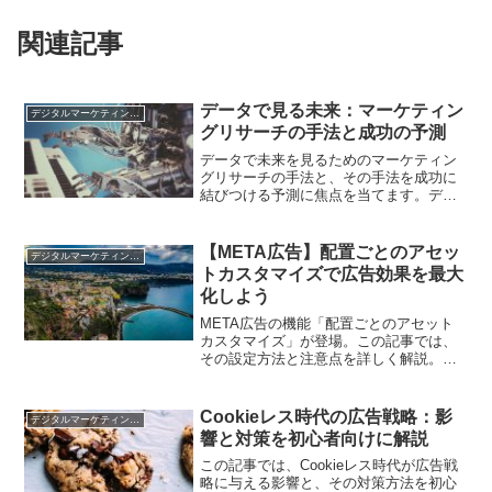
関連記事
データで見る未来：マーケティン
デジタルマーケティング基礎
グリサーチの手法と成功の予測
データで未来を見るためのマーケティン
グリサーチの手法と、その手法を成功に
結びつける予測に焦点を当てます。デジ
タルマーケティング担当者がデータ駆動
の未来を予測するためのガイドです。
【META広告】配置ごとのアセッ
デジタルマーケティング基礎
トカスタマイズで広告効果を最大
化しよう
META広告の機能「配置ごとのアセット
カスタマイズ」が登場。この記事では、
その設定方法と注意点を詳しく解説。広
告のパーソナライズを強化し、ターゲッ
トオーディエンスへの的確なアプローチ
を実現するためのポイントをご紹介しま
Cookieレス時代の広告戦略：影
デジタルマーケティング基礎
す。
響と対策を初心者向けに解説
この記事では、Cookieレス時代が広告戦
略に与える影響と、その対策方法を初心